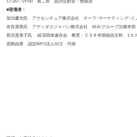
17:30～19:00 第二部 賀詞交歓会・懇親会
■登壇者：
加治慶光氏 アクセンチュア株式会社 チーフ･マーケティング･イノ
奈良朋美氏 アディダスジャパン株式会社 SEA/グループ法務本
長沢恵美子氏 経済団体連合会 教育・ＣＳＲ本部統括主幹、1％
岩附由香 認定NPO法人ACE 代表