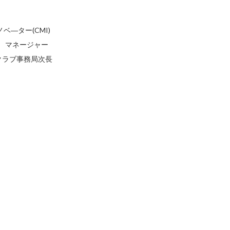
ベ―ター(CMI)
部 マネージャー
クラブ事務局次長