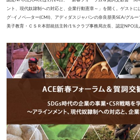
ント、現代奴隷制への対応と、企業行動憲章～」を開く。ゲストに
グ･イノベ―ター(CMI)、アディダスジャパンの奈良朋美SEA/グ
美子教育・ＣＳＲ本部統括主幹/1％クラブ事務局次長、認定NPO法