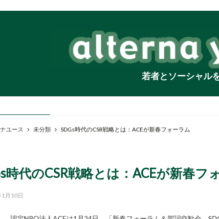
若者とソーシャル
ナユース
未分類
SDGs時代のCSR戦略とは：ACEが新春フォーラム
Gs時代のCSR戦略とは：ACEが新春フ
年1月10日
認定NPO法人ACEは1月24日、「新春フォーラム＆賀詞交歓会 S