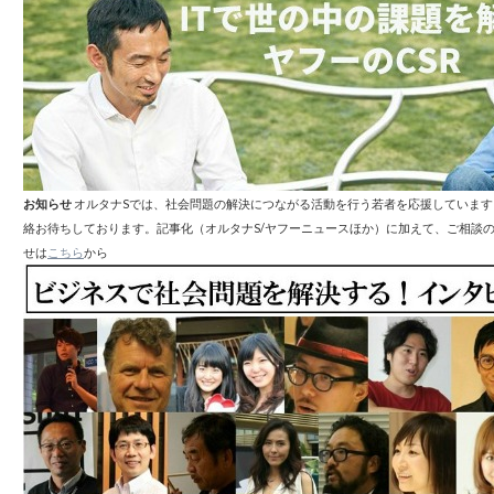
お知らせ
オルタナSでは、社会問題の解決につながる活動を行う若者を応援していま
絡お待ちしております。記事化（オルタナS/ヤフーニュースほか）に加えて、ご相談
せは
こちら
から