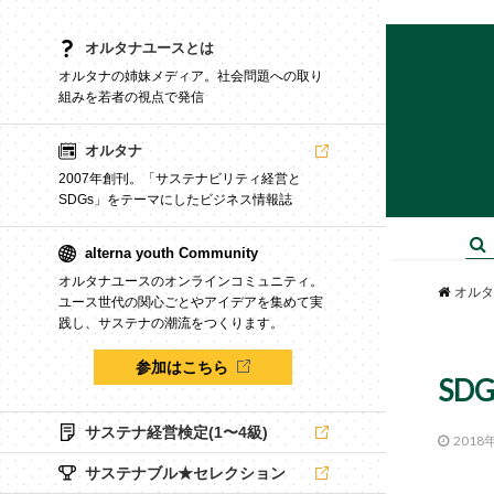
オルタナユースとは
オルタナの姉妹メディア。社会問題への取り
組みを若者の視点で発信
オルタナ
2007年創刊。「サステナビリティ経営と
SDGs」をテーマにしたビジネス情報誌
alterna youth Community
オルタナユースのオンラインコミュニティ。
オルタ
ユース世代の関心ごとやアイデアを集めて実
践し、サステナの潮流をつくります。
参加はこちら
SD
サステナ経営検定(1〜4級)
2018
サステナブル★セレクション