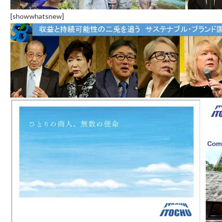
[showwhatsnew]