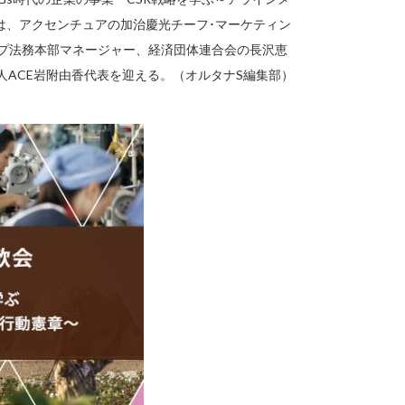
は、アクセンチュアの加治慶光チーフ･マーケティン
ループ法務本部マネージャー、経済団体連合会の長沢恵
人ACE岩附由香代表を迎える。（オルタナS編集部）