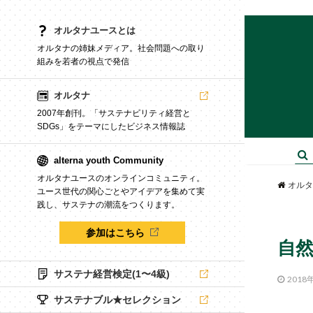
オルタナユースとは
オルタナの姉妹メディア。社会問題への取り
組みを若者の視点で発信
オルタナ
2007年創刊。「サステナビリティ経営と
SDGs」をテーマにしたビジネス情報誌
alterna youth Community
オルタナユースのオンラインコミュニティ。
オルタ
ユース世代の関心ごとやアイデアを集めて実
践し、サステナの潮流をつくります。
参加はこちら
自
サステナ経営検定(1〜4級)
2018
サステナブル★セレクション