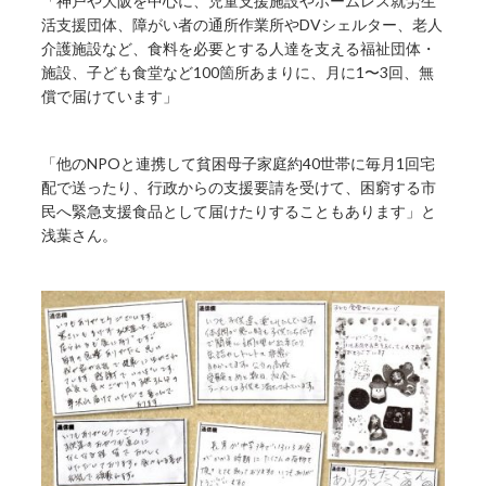
「神戸や大阪を中心に、児童支援施設やホームレス就労生
活支援団体、障がい者の通所作業所やDVシェルター、老人
介護施設など、食料を必要とする人達を支える福祉団体・
施設、子ども食堂など100箇所あまりに、月に1〜3回、無
償で届けています」
「他のNPOと連携して貧困母子家庭約40世帯に毎月1回宅
配で送ったり、行政からの支援要請を受けて、困窮する市
民へ緊急支援食品として届けたりすることもあります」と
浅葉さん。