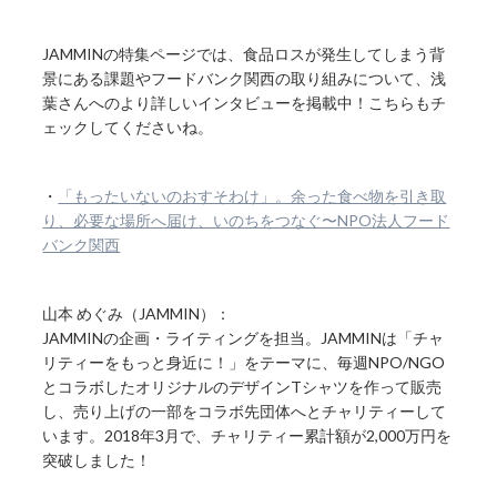
JAMMINの特集ページでは、食品ロスが発生してしまう背
景にある課題やフードバンク関西の取り組みについて、浅
葉さんへのより詳しいインタビューを掲載中！こちらもチ
ェックしてくださいね。
・
「もったいないのおすそわけ」。余った食べ物を引き取
り、必要な場所へ届け、いのちをつなぐ〜NPO法人フード
バンク関西
山本 めぐみ（JAMMIN）：
JAMMINの企画・ライティングを担当。JAMMINは「チャ
リティーをもっと身近に！」をテーマに、毎週NPO/NGO
とコラボしたオリジナルのデザインTシャツを作って販売
し、売り上げの一部をコラボ先団体へとチャリティーして
います。2018年3月で、チャリティー累計額が2,000万円を
突破しました！