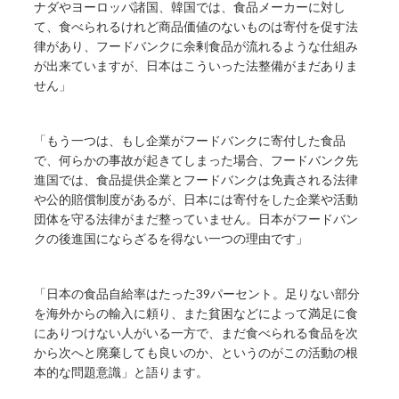
ナダやヨーロッパ諸国、韓国では、食品メーカーに対し
て、食べられるけれど商品価値のないものは寄付を促す法
律があり、フードバンクに余剰食品が流れるような仕組み
が出来ていますが、日本はこういった法整備がまだありま
せん」
「もう一つは、もし企業がフードバンクに寄付した食品
で、何らかの事故が起きてしまった場合、フードバンク先
進国では、食品提供企業とフードバンクは免責される法律
や公的賠償制度があるが、日本には寄付をした企業や活動
団体を守る法律がまだ整っていません。日本がフードバン
クの後進国にならざるを得ない一つの理由です」
「日本の食品自給率はたった39パーセント。足りない部分
を海外からの輸入に頼り、また貧困などによって満足に食
にありつけない人がいる一方で、まだ食べられる食品を次
から次へと廃棄しても良いのか、というのがこの活動の根
本的な問題意識」と語ります。