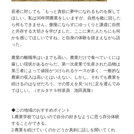
若者に対しても「もっと貪欲に夢中になれるものを探して
ほしい。私は30年間農業をしいますが、自然を敵に回した
ら何もできません。傲慢にならずにゆっくりと謙虚に自然
と共存する大切さを学びました。ここに来た人たちにも何
かを感じてほしいですね」と自身の体験を踏まえながら語
った。
農業の離職率はいまでも高い。農業だけで食べていくには
厳しい現状があるからだ。第一次産業で生産された品物は
第三者によって値段がつけられるケースが多く、一般的な
農家の収入は高いとはいえない。しかし、それでも農業を
続けるのはなぜだろう。その答えを見つけに足を運んでみ
てほしい。（オルタナＳ特派員 池田真隆）
◆この地域のおすすめポイント
1.農業学校ではないので自分の好きなように思う存分体験
することができる。
2.農業を続けていくのかどうか真剣に話しを聞いてくれ