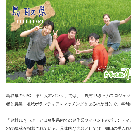
鳥取県のNPO「学生人材バンク」では、「農村16きっぷプロジェ
者と農業・地域ボランティアをマッチングさせるのが目的で、年間約
「農村16きっぷ」とは鳥取県内での農作業やイベントのボランテ
26の集落が掲載されている。具体的な内容としては、棚田の手入