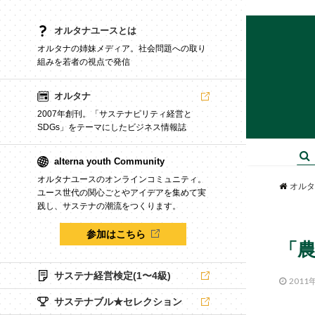
オルタナユースとは
オルタナの姉妹メディア。社会問題への取り
組みを若者の視点で発信
オルタナ
2007年創刊。「サステナビリティ経営と
SDGs」をテーマにしたビジネス情報誌
alterna youth Community
オルタナユースのオンラインコミュニティ。
オルタ
ユース世代の関心ごとやアイデアを集めて実
践し、サステナの潮流をつくります。
参加はこちら
「農
サステナ経営検定(1〜4級)
2011
サステナブル★セレクション