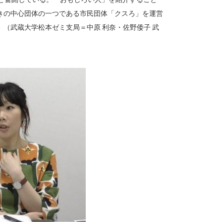
きの中心団体の一つである市民団体「クスろ」を運営
（武蔵大学松本ゼミ支局＝中原 利奈・佐野倭子 武