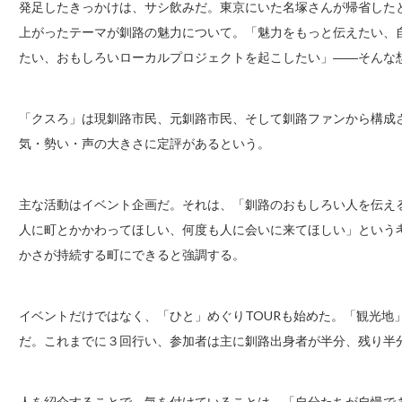
発足したきっかけは、サシ飲みだ。東京にいた名塚さんが帰省した
上がったテーマが釧路の魅力について。「魅力をもっと伝えたい、
たい、おもしろいローカルプロジェクトを起こしたい」――そんな
「クスろ」は現釧路市民、元釧路市民、そして釧路ファンから構成
気・勢い・声の大きさに定評があるという。
主な活動はイベント企画だ。それは、「釧路のおもしろい人を伝え
人に町とかかわってほしい、何度も人に会いに来てほしい」という
かさが持続する町にできると強調する。
イベントだけではなく、「ひと」めぐりTOURも始めた。「観光地
だ。これまでに３回行い、参加者は主に釧路出身者が半分、残り半
人を紹介することで、気を付けていることは、「自分たちが自慢で