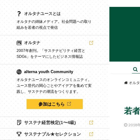
オルタナユースとは
オルタナの姉妹メディア。社会問題への取り
組みを若者の視点で発信
オルタナ
2007年創刊。「サステナビリティ経営と
SDGs」をテーマにしたビジネス情報誌
alterna youth Community
オルタナユースのオンラインコミュニティ。
オルタ
ユース世代の関心ごとやアイデアを集めて実
践し、サステナの潮流をつくります。
参加はこちら
若者
サステナ経営検定(1〜4級)
2018
サステナブル★セレクション