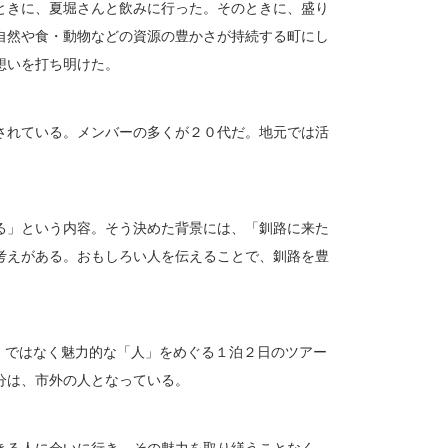
ときに、夏堀さんと飲みに行った。そのときに、盛り
自然や食・動物などの資源の豊かさが持続する町にし
想いを打ち明けた。
されている。メンバーの多くが２０代だ。地元では活
る」という内容。そう決めた背景には、「釧路に来た
考えがある。おもしろい人を伝えることで、釧路を豊
」ではなく魅力的な「人」をめぐる１泊２日のツアー
分は、市外の人となっている。
きる人に会いに行き、その魅力を取り繕うことなく、