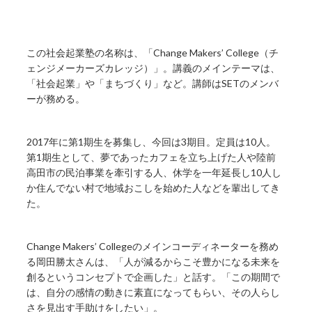
この社会起業塾の名称は、「Change Makers’ College（チ
ェンジメーカーズカレッジ）」。講義のメインテーマは、
「社会起業」や「まちづくり」など。講師はSETのメンバ
ーが務める。
2017年に第1期生を募集し、今回は3期目。定員は10人。
第1期生として、夢であったカフェを立ち上げた人や陸前
高田市の民泊事業を牽引する人、休学を一年延長し10人し
か住んでない村で地域おこしを始めた人などを輩出してき
た。
Change Makers’ Collegeのメインコーディネーターを務め
る岡田勝太さんは、「人が減るからこそ豊かになる未来を
創るというコンセプトで企画した」と話す。「この期間で
は、自分の感情の動きに素直になってもらい、その人らし
さを見出す手助けをしたい」。