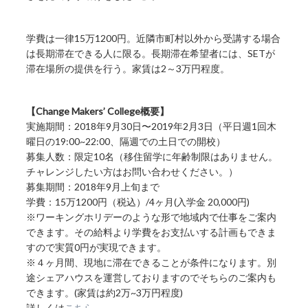
学費は一律15万1200円。近隣市町村以外から受講する場合
は長期滞在できる人に限る。長期滞在希望者には、SETが
滞在場所の提供を行う。家賃は2～3万円程度。
【Change Makers’ College概要】
実施期間：2018年9月30日〜2019年2月3日（平日週1回木
曜日の19:00~22:00、隔週での土日での開校）
募集人数：限定10名（移住留学に年齢制限はありません。
チャレンジしたい方はお問い合わせください。）
募集期間：2018年9月上旬まで
学費：15万1200円（税込）/4ヶ月(入学金 20,000円)
※ワーキングホリデーのような形で地域内で仕事をご案内
できます。その給料より学費をお支払いする計画もできま
すので実質0円が実現できます。
※４ヶ月間、現地に滞在できることが条件になります。別
途シェアハウスを運営しておりますのでそちらのご案内も
できます。(家賃は約2万~3万円程度)
詳しくは
こちら