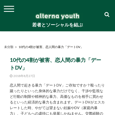
若者とソーシャルを結ぶ
未分類
10代の4割が被害、恋人間の暴力「デートDV」
10代の4割が被害、恋人間の暴力「デー
トDV」
2018年8月27日
恋人間で起きる暴力「デートDV」ご存知ですか？殴ったり
蹴ったりといった身体的な暴力だけでなく、干渉や監視な
ど行動の制限や精神的な暴力、高価なものを相手に買わせ
るといった経済的な暴力も含まれます。デートDVがエスカ
レートした時、やがては望まない妊娠やDV（家庭内暴
力）、子どもへの虐待にも発展しかねません。交際経験の