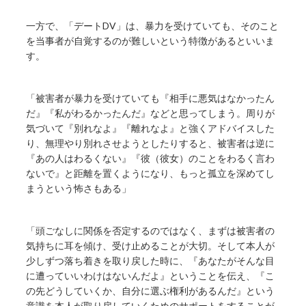
一方で、「デートDV」は、暴力を受けていても、そのこと
を当事者が自覚するのが難しいという特徴があるといいま
す。
「被害者が暴力を受けていても『相手に悪気はなかったん
だ』『私がわるかったんだ』などと思ってしまう。周りが
気づいて『別れなよ』『離れなよ』と強くアドバイスした
り、無理やり別れさせようとしたりすると、被害者は逆に
『あの人はわるくない』『彼（彼女）のことをわるく言わ
ないで』と距離を置くようになり、もっと孤立を深めてし
まうという怖さもある」
「頭ごなしに関係を否定するのではなく、まずは被害者の
気持ちに耳を傾け、受け止めることが大切。そして本人が
少しずつ落ち着きを取り戻した時に、『あなたがそんな目
に遭っていいわけはないんだよ』ということを伝え、『こ
の先どうしていくか、自分に選ぶ権利があるんだ』という
意識を本人が取り戻していくためのサポートをすることが