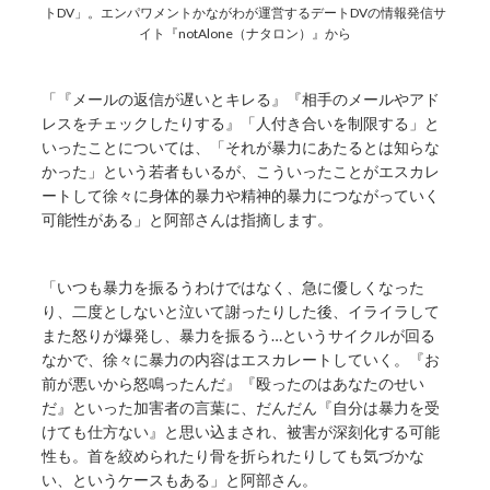
トDV」。エンパワメントかながわが運営するデートDVの情報発信サ
イト『notAlone（ナタロン）』から
「『メールの返信が遅いとキレる』『相手のメールやアド
レスをチェックしたりする』「人付き合いを制限する」と
いったことについては、「それが暴力にあたるとは知らな
かった」という若者もいるが、こういったことがエスカレ
ートして徐々に身体的暴力や精神的暴力につながっていく
可能性がある」と阿部さんは指摘します。
「いつも暴力を振るうわけではなく、急に優しくなった
り、二度としないと泣いて謝ったりした後、イライラして
また怒りが爆発し、暴力を振るう…というサイクルが回る
なかで、徐々に暴力の内容はエスカレートしていく。『お
前が悪いから怒鳴ったんだ』『殴ったのはあなたのせい
だ』といった加害者の言葉に、だんだん『自分は暴力を受
けても仕方ない』と思い込まされ、被害が深刻化する可能
性も。首を絞められたり骨を折られたりしても気づかな
い、というケースもある」と阿部さん。