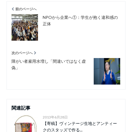
前のページへ
NPOから企業へ①：学生が抱く違和感の
正体
次のページへ
障がい者雇用水増し「間違いではなく虚
偽」
関連記事
2013年6月28日
【寄稿】ヴィンテージ生地とアンティー
クのスタッズで作る...