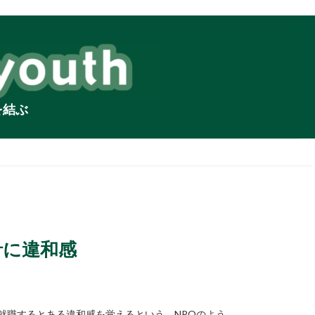
を結ぶ
針に違和感
就職するとある違和感を覚えるという。NPOのよう