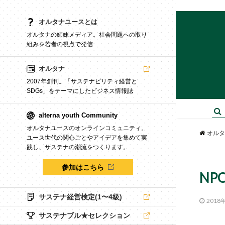
オルタナユースとは
オルタナの姉妹メディア。社会問題への取り
組みを若者の視点で発信
オルタナ
2007年創刊。「サステナビリティ経営と
SDGs」をテーマにしたビジネス情報誌
alterna youth Community
オルタナユースのオンラインコミュニティ。
オルタ
ユース世代の関心ごとやアイデアを集めて実
践し、サステナの潮流をつくります。
参加はこちら
NP
サステナ経営検定(1〜4級)
2018
サステナブル★セレクション