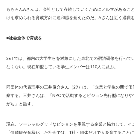
もちろんAさんは、会社として存続していくためにノルマがあるこ
けを求められる育成方針に違和感を覚えたのだ。Aさんは近く退職
■社会全体で育成を
SETでは、都内の大学生らを対象にした東北での宿泊研修を行って
なくない。現在加盟している学生メンバーは110人に及ぶ。
同団体の代表理事の三井俊介さん（29）は、「企業と学生の間で
察する。三井さんは、「NPOで活動するとビジョン先行型になり
がち」と話す。
現在、ソーシャルグッドなビジョンを重視する企業と協力して、イ
「価値観が多様化した社会では、1社・団体だけで人を育てること