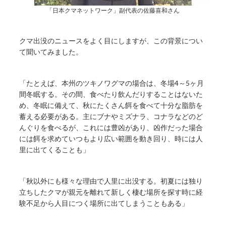
「日本クマネットワーク」副代表の佐藤喜和さん
クマ出没のニュースをよく目にしますが、この背景につい
て聞いてみました。
「たとえば、本州のツキノワグマの場合は、冬場4～5ヶ月
間冬眠する。その間、食べたり飲んだりすることはないた
め、冬眠に備えて、秋にたくさん餌を食べて十分な脂肪を
蓄える必要がある。主にブナやミズナラ、コナラなどのど
んぐりを食べるが、これには豊凶があり、凶作だった場合
には餌を求めていつもより広い範囲を動き回り、時には人
里に出てくることも」
「秋以外にも様々な理由で人里に出没する。初夏には独り
立ちしたクマが親元を離れて新しく棲む場所を探す時に経
験不足から人目につく場所に出てしまうこともある」