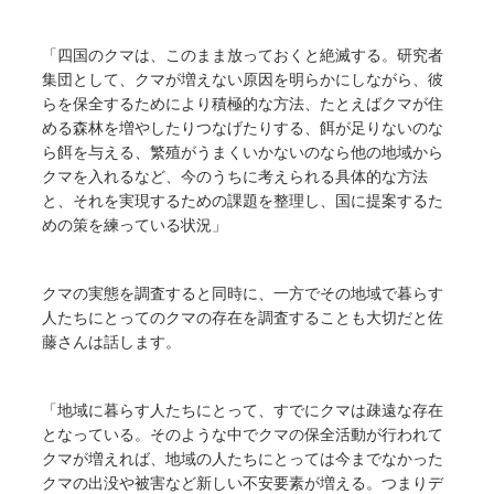
「四国のクマは、このまま放っておくと絶滅する。研究者
集団として、クマが増えない原因を明らかにしながら、彼
らを保全するためにより積極的な方法、たとえばクマが住
める森林を増やしたりつなげたりする、餌が足りないのな
ら餌を与える、繁殖がうまくいかないのなら他の地域から
クマを入れるなど、今のうちに考えられる具体的な方法
と、それを実現するための課題を整理し、国に提案するた
めの策を練っている状況」
クマの実態を調査すると同時に、一方でその地域で暮らす
人たちにとってのクマの存在を調査することも大切だと佐
藤さんは話します。
「地域に暮らす人たちにとって、すでにクマは疎遠な存在
となっている。そのような中でクマの保全活動が行われて
クマが増えれば、地域の人たちにとっては今までなかった
クマの出没や被害など新しい不安要素が増える。つまりデ