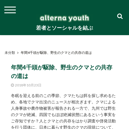
若者とソーシャルを結ぶ
未分類
年間4千頭が駆除、野生のクマとの共存の道は
年間4千頭が駆除、野生のクマとの共存
の道は
2018年10月23日
冬眠を迎える前のこの季節、クマたちは餌を探し求めるた
め、各地でクマ出没のニュースが相次ぎます。クマによる
人身事故や農作物被害が報告される一方で、九州では野生
のクマが絶滅、四国でもほぼ絶滅状態にあるという事実を
ご存知ですか？人とクマとの共存をはかり調査や啓発活動
を行う団体に、日本に暮らす野生のクマの現状について、