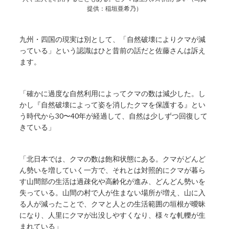
提供：稲垣亜希乃）
九州・四国の現実は別として、「自然破壊によりクマが減
っている」という認識はひと昔前の話だと佐藤さんは訴え
ます。
「確かに過度な自然利用によってクマの数は減少した。し
かし『自然破壊によって姿を消したクマを保護する』とい
う時代から30〜40年が経過して、自然は少しずつ回復して
きている」
「北日本では、クマの数は飽和状態にある。クマがどんど
ん勢いを増していく一方で、それとは対照的にクマが暮ら
す山間部の生活は過疎化や高齢化が進み、どんどん勢いを
失っている。山間の村で人が住まない場所が増え、山に入
る人が減ったことで、クマと人との生活範囲の垣根が曖昧
になり、人里にクマが出没しやすくなり、様々な軋轢が生
まれている」