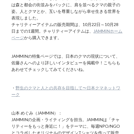
は森と都会の街並みをバックに、肩を並べるクマの親子の
姿。人とクマとか、互いを尊重しながら幸せ生きる世界を
表現しました。
チャリティーアイテムの販売期間は、10月22日～10月28
日までの1週間。チャリティーアイテムは、
JAMMINホーム
ページ
から購入できます。
JAMMINの特集ページでは、日本のクマの現状について、
佐藤さんへのより詳しいインタビューを掲載中！こちらも
あわせてチェックしてみてくださいね。
・
野生のクマと人との共存を目指して〜日本クマネットワ
ーク
山本 めぐみ（JAMMIN）：
JAMMINの企画・ライティングを担当。JAMMINは「チャ
リティーをもっと身近に！」をテーマに、毎週NPO/NGO
とコラボしたオリジナルのデザインTシャツを作って販売