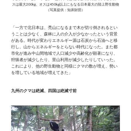
スは最大200kg、オスは450kg以上にもなる日本最大の陸上野生動物
（写真提供：知床財団）
「一方で北日本は、禿山になるまで木が切り倒されるとい
うことは少なく、森林に人の介入が少なかったという背景
がある。時代が変わりエネルギー源は石炭から石油へと移
行し、山からエネルギーをとらない時代になった。また都
市化が進み中山間地域で人口減少や高齢化が顕著になり、
狩猟者が減少したり、里山利用が減少したりしていった。
これにより、他の野生動物と同様にクマの数が増え、勢い
を増している地域が増えてきた」
九州のクマは絶滅、四国は絶滅寸前