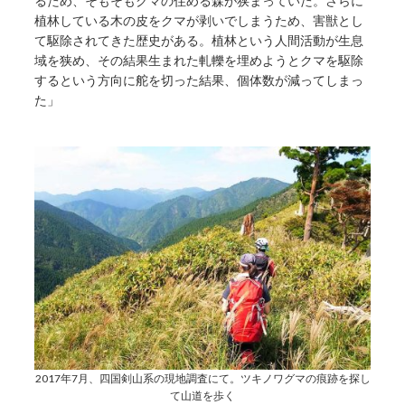
るため、そもそもクマの住める森が狭まっていた。さらに
植林している木の皮をクマが剥いでしまうため、害獣とし
て駆除されてきた歴史がある。植林という人間活動が生息
域を狭め、その結果生まれた軋轢を埋めようとクマを駆除
するという方向に舵を切った結果、個体数が減ってしまっ
た」
2017年7月、四国剣山系の現地調査にて。ツキノワグマの痕跡を探し
て山道を歩く