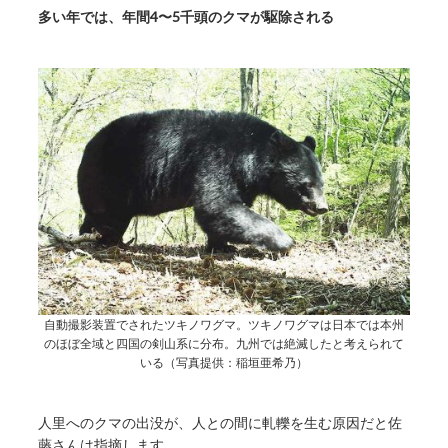
多い年では、年間4〜5千頭のクマが駆除される
自動撮影装置でされたツキノワグマ。ツキノワグマは日本では本州
のほぼ全域と四国の剣山系に分布。九州では絶滅したと考えられて
いる（写真提供：稲垣亜希乃）
人里へのクマの出没が、人との間に軋轢を生む原因だと佐
藤さんは指摘します。