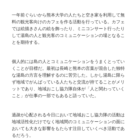
一年前ぐらいから熊本大学の人たちと空き家を利用して無
料の観光客向けのカフェを作る活動を行っている。カフェ
では絵描きさんの絵を飾ったり、ミニコンサート行ったり
して湯島の人と観光客のコミュニケーションの場となるこ
とを期待する。
個人的には島の人とコミュニケーションをうまくとってい
くことが目標だ。最初は長崎と熊本の言葉が混合した独特
な湯島の方言を理解するのに苦労した。しかし湯島に限ら
ず地域でがんばっている人たちと交流が持てることがメリ
ットであり、地域おこし協力隊自体が「人と関わっていく
こと」が仕事の一部でもあると語っていた。
過疎が心配される今日において地域おこし協力隊の活動は
地域活性化だけでなく地域間のコミュニケーションの面に
おいても大きな影響をもたらす注目していくべき活動であ
るだろう。