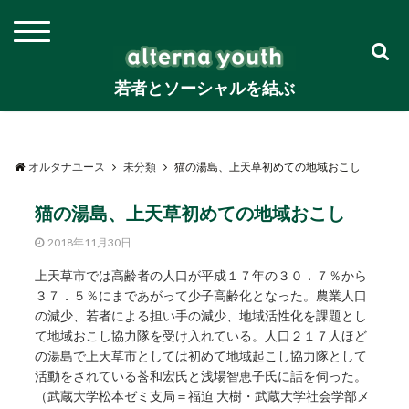
若者とソーシャルを結ぶ
オルタナユース
未分類
猫の湯島、上天草初めての地域おこし
猫の湯島、上天草初めての地域おこし
2018年11月30日
上天草市では高齢者の人口が平成１７年の３０．７％から
３７．５％にまであがって少子高齢化となった。農業人口
の減少、若者による担い手の減少、地域活性化を課題とし
て地域おこし協力隊を受け入れている。人口２１７人ほど
の湯島で上天草市としては初めて地域起こし協力隊として
活動をされている莟和宏氏と浅場智恵子氏に話を伺った。
（武蔵大学松本ゼミ支局＝福迫 大樹・武蔵大学社会学部メ