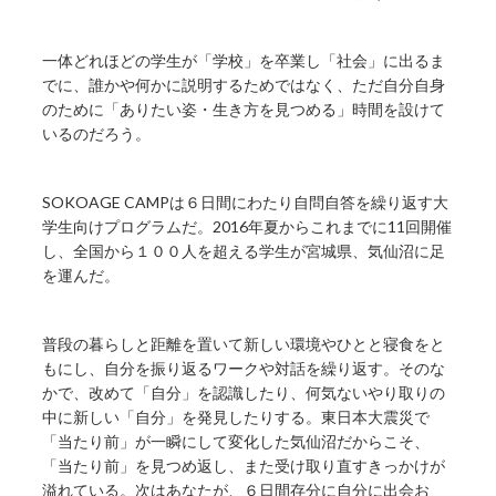
一体どれほどの学生が「学校」を卒業し「社会」に出るま
でに、誰かや何かに説明するためではなく、ただ自分自身
のために「ありたい姿・生き方を見つめる」時間を設けて
いるのだろう。
SOKOAGE CAMPは６日間にわたり自問自答を繰り返す大
学生向けプログラムだ。2016年夏からこれまでに11回開催
し、全国から１００人を超える学生が宮城県、気仙沼に足
を運んだ。
普段の暮らしと距離を置いて新しい環境やひとと寝食をと
もにし、自分を振り返るワークや対話を繰り返す。そのな
かで、改めて「自分」を認識したり、何気ないやり取りの
中に新しい「自分」を発見したりする。東日本大震災で
「当たり前」が一瞬にして変化した気仙沼だからこそ、
「当たり前」を見つめ返し、また受け取り直すきっかけが
溢れている。次はあなたが、６日間存分に自分に出会お