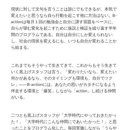
現状に対して文句を言うことは誰にでもできるが、本気で
変えたいと思うなら自ら行動を起こす他に方法はない。B-
actionは毎月１回の勉強会と自分に課す宿題をベースに、
自らが望む変化を起こすために仮説と検証を繰り返す半年
間のプログラムである。自分は自分にしか変えられない
し、社会の現状を変えるにも、いつも自分が変わることか
ら始まる。
これまでもそうやって生きてきて、これからもそう生きて
いく底上げスタッフは言う。「変わりたいなら、変えたい
何かがあるなら、そのタイミングも環境も、自分でツク
レ」――B-actionには、あなたの思いがカタチになるよう
伴走する環境と「爆笑」しながら「action」し続ける仲間
がいる。
二つとも底上げスタッフが「大学時代にやっておきたかっ
た！」「大学時代にこんな仲間にであいたかった！」と思
ったことをプログラム化した。毎回実施しながら「うらや