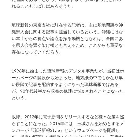
れることもしばしばあるそうだ。
琉球新報の東京支社に駐在する記者は、主に基地問題や沖
縄県人会に関する記事を担当しているという。沖縄にはな
い本土からの視点や論点を探る動機ともなれば、全国にあ
る県人会を繋ぐ架け橋とも言えるため、これからも重要な
存在になっていくだろう。
1996年に始まった琉球新報のデジタル事業だが、当初はホ
ームページの開設から始まった。地方紙の中でもかなり早
い段階で記事を配信するようになった琉球新報ではある
が、90年代後半から収益の低迷に悩まされることになった
という。
以降、2012年に電子新聞をリリースするなど様々な策を巡
らすことになった。2016年には、玉城さんを始めとするメ
ンバーが「琉球新報Style」というウェブページを開設し
た。従来の堅苦しい新聞のイメージを払拭すべく、若者や