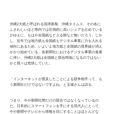
沖縄2大紙と呼ばれる琉球新報、沖縄タイムス。その名に
ふさわしいほど県内では圧倒的に高いシェアを占めている
がゆえに、もはや全国紙など入る隙など無いだろう。しか
し、近年では地方紙も全国紙もデジタル事業に力を入れる
傾向にあるため、いよいよ地方紙と全国紙の境界線が消え
かかり始めている。各新聞社におけるデジタル事業の進展
に伴い、沖縄2大紙は全国紙と競合関係になるのではない
かと我々は危惧していた。
「インターネットが普及したことによる競争相手って、も
う新聞社だけではないですよね」と玉城さんは語る。
つまり、今や新聞社間だけの競合ではなくなっているの
だ。日常的にスマートフォンを手にする現代人にとって、
今や新聞やテレビから情報を目にすることはほとんどな