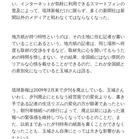
い。インターネットが気軽に利用できるスマートフォンの
普及によって、琉球新報だけに限らず、多くの新聞社は新
聞以外のメディアと戦わなくてはならなくなった。
地方紙が持つ特性というのは、その土地に住む記者が書い
ていることにあるという。地方紙の記者は、同じ場所へ何
度も取材の交渉をするなど、取材先に心を開いてもらうた
めの時間を惜しまない。その結果、全国紙にはない県民の
リアルな心情を載せることができるのだ。これが全国紙と
の差別化になっていると玉城さんは語る。
琉球新報は2009年2月末で夕刊を廃止している。玉城さん
いわく、夕刊廃止にともなう経営面での変化よりも、書き
手である記者の生活リズムの変化の方が顕著であったとい
う。朝刊単独紙への移行によって、廃止以前にはあった速
報への緊張感を維持しづらくなっているとのことだ。ま
た、以前まであった夕刊特有の紙面を書くことができなく
なったことも、玉城さん自身にとっては大きな影響があっ
たという。