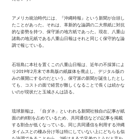
アメリカ統治時代には、『沖縄時報』という新聞が台頭し
たことがあった。それは、革新的な論調の二大県紙に対抗
的な姿勢を持つ、保守派の地方紙であった。現在、八重山
諸島の地元紙である八重山日報はそれと同じく保守的な論
調で報じている。
石垣島に本社を置くこの八重山日報は、近年の不採算によ
り2019年2月末で本島版の紙媒体を廃止し、デジタル版の
みの展開にするのだという。保守派の新聞が誕生したとし
ても、コストの面で経営が難しくなることで長くは続かな
いのが現状だと玉城さんは語る。
琉球新報は、「自ダネ」といわれる新聞社独自の記事が紙
面の約8割を占めているため、共同通信などの記事を掲載
する割合が低くなっている。同じ共同通信を利用する沖縄
タイムスとの棲み分け等は特にしていない上にどちらも似
た論調であることから、2紙はまるで兄弟のようだと言わ