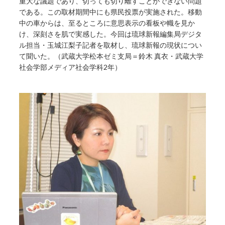
重大な議題であり、切っても切り離すことができない問題
である。この取材期間中にも県民投票が実施された。移動
中の車からは、至るところに意思表示の看板や幟を見か
け、深刻さを肌で実感した。今回は琉球新報編集局デジタ
ル担当・玉城江梨子記者を取材し、琉球新報の現状につい
て聞いた。（武蔵大学松本ゼミ支局＝鈴木 真衣・武蔵大学
社会学部メディア社会学科2年）