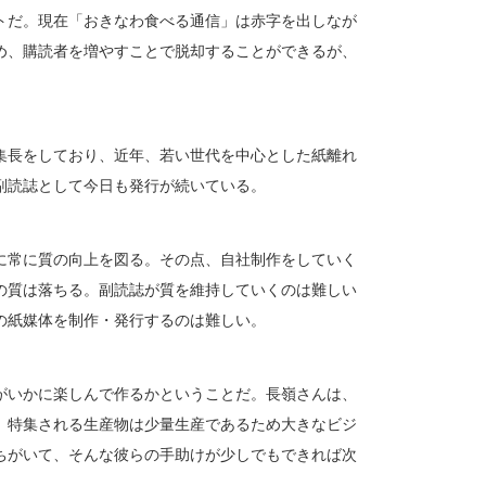
トだ。現在「おきなわ食べる通信」は赤字を出しなが
め、購読者を増やすことで脱却することができるが、
集長をしており、近年、若い世代を中心とした紙離れ
副読誌として今日も発行が続いている。
に常に質の向上を図る。その点、自社制作をしていく
の質は落ちる。副読誌が質を維持していくのは難しい
の紙媒体を制作・発行するのは難しい。
がいかに楽しんで作るかということだ。長嶺さんは、
。特集される生産物は少量生産であるため大きなビジ
ちがいて、そんな彼らの手助けが少しでもできれば次