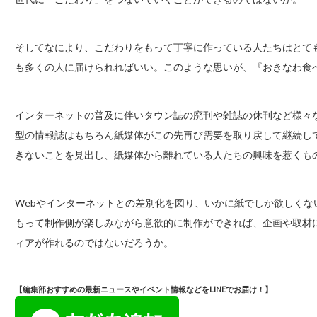
そしてなにより、こだわりをもって丁寧に作っている人たちはとて
も多くの人に届けられればいい。このような思いが、『おきなわ食
インターネットの普及に伴いタウン誌の廃刊や雑誌の休刊など様々
型の情報誌はもちろん紙媒体がこの先再び需要を取り戻して継続し
きないことを見出し、紙媒体から離れている人たちの興味を惹くも
Webやインターネットとの差別化を図り、いかに紙でしか欲しく
もって制作側が楽しみながら意欲的に制作ができれば、企画や取材
ィアが作れるのではないだろうか。
【編集部おすすめの最新ニュースやイベント情報などをLINEでお届け！】