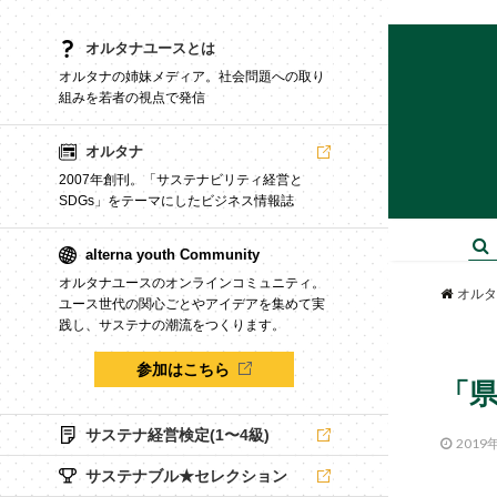
オルタナユースとは
オルタナの姉妹メディア。社会問題への取り
組みを若者の視点で発信
オルタナ
2007年創刊。「サステナビリティ経営と
SDGs」をテーマにしたビジネス情報誌
alterna youth Community
オルタナユースのオンラインコミュニティ。
オルタ
ユース世代の関心ごとやアイデアを集めて実
践し、サステナの潮流をつくります。
参加はこちら
「
サステナ経営検定(1〜4級)
2019
サステナブル★セレクション