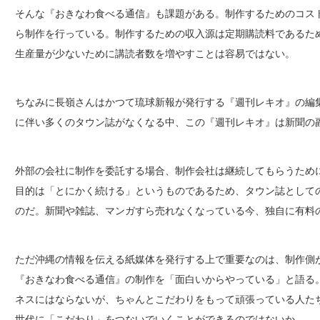
そんな『おきなわ食べる通信』も課題がある。制作するためのコス
ら制作を行っている。制作するための収入源は定期購読料であるた
生産量が少ないために講読者数を増やすことは容易ではない。
ちなみに長嶺さんはかつて琉球新報が発行する『週刊レキオ』の編
に伴い多くのタウン誌がなくなる中、この『週刊レキオ』は新聞の
外部の会社に制作を委託する場合、制作会社は継続してもらうため
目的は「とにかく続ける」というものであるため、タウン誌として
のだ。新聞や雑誌、マンガすら売れなくなっている今、独自に有料
ただ沖縄の情報を伝える紙媒体を発行する上で重要なのは、制作側
『おきなわ食べる通信』の制作を「面白いからやっている」と語る
ネスにはならないが、ちゃんとこだわりをもって頑張っている人た
世代に「こだわり」をつないでいくことができるのではないか。