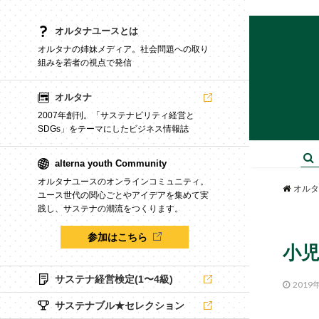
オルタナユースとは
オルタナの姉妹メディア。社会問題への取り
組みを若者の視点で発信
オルタナ
2007年創刊。「サステナビリティ経営と
SDGs」をテーマにしたビジネス情報誌
alterna youth Community
オルタナユースのオンラインコミュニティ。
オルタ
ユース世代の関心ごとやアイデアを集めて実
践し、サステナの潮流をつくります。
参加はこちら
小児
サステナ経営検定(1〜4級)
2019
サステナブル★セレクション