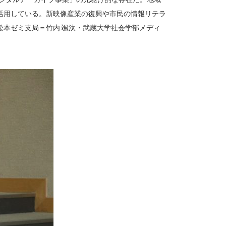
活用している。新映像産業の復興や市民の情報リテラ
松本ゼミ支局＝竹内 颯汰・武蔵大学社会学部メディ