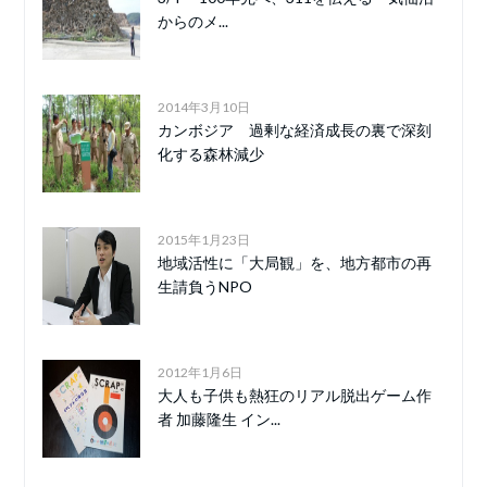
からのメ...
2014年3月10日
カンボジア 過剰な経済成長の裏で深刻
化する森林減少
2015年1月23日
地域活性に「大局観」を、地方都市の再
生請負うNPO
2012年1月6日
大人も子供も熱狂のリアル脱出ゲーム作
者 加藤隆生 イン...