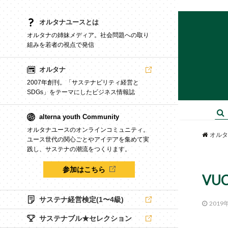
オルタナユースとは
オルタナの姉妹メディア。社会問題への取り
組みを若者の視点で発信
オルタナ
2007年創刊。「サステナビリティ経営と
SDGs」をテーマにしたビジネス情報誌
alterna youth Community
オルタナユースのオンラインコミュニティ。
オルタ
ユース世代の関心ごとやアイデアを集めて実
践し、サステナの潮流をつくります。
参加はこちら
VU
サステナ経営検定(1〜4級)
2019
サステナブル★セレクション