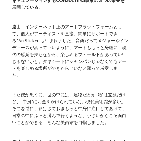
をキュレーションするCONSULTING事業の３つの事業を
展開している。
遠山
：インターネット上のアートプラットフォームとし
て、個人がアーティストを直接、簡単にサポートでき
る“ArtSticker”も生まれました。音楽だってメジャーやイン
ディーズがあっていいように、アートももっと身軽に、現
代の感覚を持ちながら、楽しめるフィールドがあっていい
じゃないかと。タキシードにシャンパンじゃなくてもアー
トを楽しめる場所ができたらいいなと願って考案しまし
た。
また僕が思うに、世の中には、建物だとか“箱”は立派だけ
ど、“中身”にお金をかけられていない現代美術館が多い。
そこを逆に、箱はさておきもっと中身に注目してあげて、
日常の中にふっと潜んで行くような、小さいからこそ面白
いことができる、そんな美術館を目指しました。