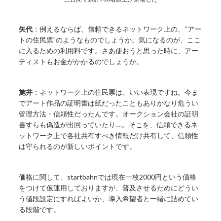
矢代
：例えるならば、信頼できるネットワーク上の、“アー
トの住民票”のようなものでしょうか。気になるのが、ここ
に入るための利用料です。さあ使おうと思った時に、アー
ティストもお金がかかるのでしょうか。
施井
：ネットワーク上の住民票は、いい表現ですね。今ま
でアート作品の証明書は紙だったこともありかなり危うい
管理方法・信頼性だったんです。オークション会社の証明
書すらも偽造が出回っていたり….。そこを、信頼できるネ
ットワーク上で各社共有すべき情報だけ共有して、信頼性
は守られるのが新しいポイントです。
価格に関して、startbahnでは現在一枚2000円という価格
をつけて仮運用しておりますが、普及させるためにどうい
う値段設定にすればよいか、導入希望者と一緒に詰めてい
る段階です。