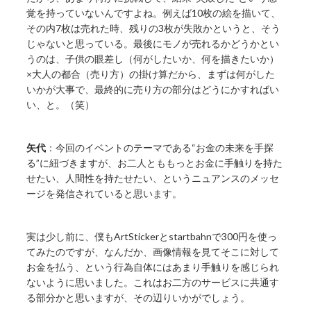
覚を持っていないんですよね。例えば10枚の絵を描いて、
その内7枚は売れた時、残りの3枚が失敗かというと、そう
じゃないと思っている。最後にモノが売れるかどうかとい
うのは、子供の眼差し（何がしたいか、何を描きたいか）
×大人の都合（売り方）の掛け算だから、まずは何がした
いかが大事で、最終的に売り方の部分はどうにかすればい
い、と。（笑）
矢代
：今回のイベントのテーマである“お金の未来を手探
る”に紐づきますが、お二人とももっとお金に手触りを持た
せたい、人間性を持たせたい、というニュアンスのメッセ
ージを発信されていると思います。
実は少し前に、僕もArtStickerとstartbahnで300円を使っ
てみたのですが、なんだか、画像情報を見てそこに対して
お金を払う、という行為自体にはあまり手触りを感じられ
ないように思いました。これはお二方のサービスに共通す
る部分かと思いますが、その辺りいかがでしょう。