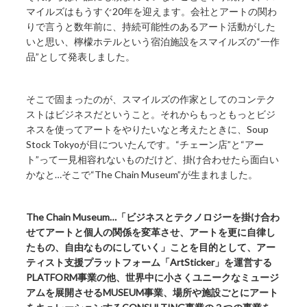
マイルズはもうすぐ20年を迎えます。会社とアートの関わ
りで言うと数年前に、持続可能性のあるアート活動がした
いと思い、檸檬ホテルという宿泊施設をスマイルズの“一作
品”として発表しました。
そこで固まったのが、スマイルズの作家としてのコンテク
ストはビジネスだということ。それからもっともっとビジ
ネスを使ってアートをやりたいなと考えたときに、Soup
Stock Tokyo‎が目についたんです。“チェーン店”と“アー
ト”って一見相容れないものだけど、掛け合わせたら面白い
かなと…そこで“The Chain Museum”が生まれました。
The Chain Museum…「ビジネスとテクノロジーを掛け合わ
せてアートと個人の関係を変革させ、アートを更に自律し
たもの、自由なものにしていく」ことを目的として、アー
ティスト支援プラットフォーム「ArtSticker」を運営する
PLATFORM事業の他、世界中に小さくユニークなミュージ
アムを展開させるMUSEUM事業、場所や施設ごとにアート