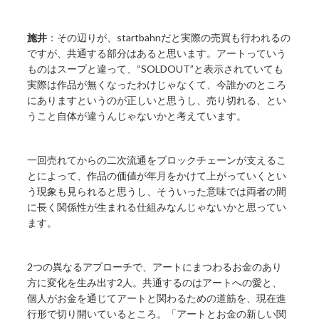
施井
：その辺りが、startbahnだと実際の売買も行われるの
ですが、共通する部分はあると思います。アートっていう
ものはスープと違って、“SOLDOUT”と表示されていても
実際は作品が無くなったわけじゃなくて、今誰かのところ
にありますというのが正しいと思うし、売り切れる、とい
うこと自体が違うんじゃないかと考えています。
一回売れてからの二次流通をブロックチェーンが支えるこ
とによって、作品の価値が年月をかけて上がっていくとい
う現象も見られると思うし、そういった意味では両者の間
に長く関係性が生まれる仕組みなんじゃないかと思ってい
ます。
2つの異なるアプローチで、アートにまつわるお金のあり
方に変化を生み出す2人。共通するのはアートへの愛と、
個人がお金を通じてアートと関わるための道筋を、現在進
行形で切り開いているところ。「アートとお金の新しい関