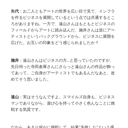
矢代
：お二人ともアートの世界を広い目で見て、インフラ
を作るビジネスを展開しているという点では共通するとこ
ろがありますね。一方で、遠山さんはもともとビジネスの
フィールドからアートに踏み込んだ、施井さんは逆にアー
ティストというバックグラウンドから、ビジネスに展開を
広げた。お互いの印象をどう感じられましたか？
施井
：遠山さんはビジネスの方…と思っていたのですが、
先日伺った寺田倉庫さんにさらっと遠山さんの作品が飾っ
てあって。ご自身がアーティストでもあるんだなあと、改
めてそう思いました。
遠山
：実はそうなんですよ。スマイルズ自身も、ビジネス
マンでありながら、遊び心を持って小さく色んなことに挑
戦する気質です。
だから、あまり何かに挑戦して、結果“失敗した”という感