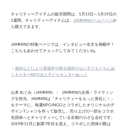
チャリティーアイテムの販売期間は、1月13日～1月19日の
1週間。チャリティーアイテムは、
JAMMINホームページ
か
ら購入できます。
JAMMINの特集ページでは、インタビュー全文を掲載中！
こちらもあわせてチェックしてみてくださいね。
・
虐待などにより居場所や帰る場所のない子どもたちにぬ
くもりを〜NPO法人子どもセンターぬっく
山本 めぐみ（JAMMIN）： JAMMINの企画・ライティン
グを担当。JAMMINは「チャリティーをもっと身近に！」
をテーマに、毎週NPO/NGOとコラボしたオリジナルのデ
ザインTシャツを作って販売し、売り上げの一部をコラボ
先団体へとチャリティーしている京都の小さな会社です。
2019年11月に創業7年目を迎え、コラボした団体の数は