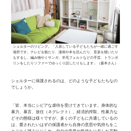
シェルターのリビング。「入居している子どもたちが一緒に過ごす
場所です。テレビを観たり、漫画や本を読んだり、音楽を聴いたり
もするし、編み物やミサンガ、羊毛フェルトなどの手芸、トランポ
リンをしたりソファーでゆっくり話したりもします」（森本さん）
シェルターに保護されるのは、どのような子どもたちなの
でしょうか。
「皆、本当にシビアな虐待を受けてきています。身体的な
暴力、暴言、放任（ネグレクト）、経済的搾取、性暴力な
どその態様は様々ですが、多くの子どもに共通しているの
は、愛されたいはずの保護者から自身の意思や気持ちをこ
とごとく踏みにじられ、自分の意思や気持ちに反した言動