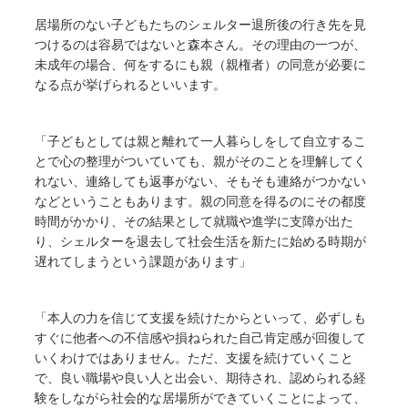
居場所のない子どもたちのシェルター退所後の行き先を見
つけるのは容易ではないと森本さん。その理由の一つが、
未成年の場合、何をするにも親（親権者）の同意が必要に
なる点が挙げられるといいます。
「子どもとしては親と離れて一人暮らしをして自立するこ
とで心の整理がついていても、親がそのことを理解してく
れない、連絡しても返事がない、そもそも連絡がつかない
などということもあります。親の同意を得るのにその都度
時間がかかり、その結果として就職や進学に支障が出た
り、シェルターを退去して社会生活を新たに始める時期が
遅れてしまうという課題があります」
「本人の力を信じて支援を続けたからといって、必ずしも
すぐに他者への不信感や損ねられた自己肯定感が回復して
いくわけではありません。ただ、支援を続けていくこと
で、良い職場や良い人と出会い、期待され、認められる経
験をしながら社会的な居場所ができていくことによって、