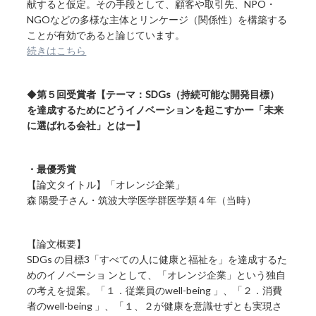
献すると仮定。その手段として、顧客や取引先、NPO・
NGOなどの多様な主体とリンケージ（関係性）を構築する
ことが有効であると論じています。
続きはこちら
◆
第５回受賞者【テーマ：SDGs（持続可能な開発目標）
を達成するためにどうイノベーションを起こすかー「未来
に選ばれる会社」とはー】
・最優秀賞
【論文タイトル】「オレンジ企業」
森 陽愛子さん・筑波大学医学群医学類４年（当時）
【論文概要】
SDGs の目標3「すべての人に健康と福祉を」を達成するた
めのイノベーショ ンとして、「オレンジ企業」という独自
の考えを提案。「１．従業員のwell-being 」、「２．消費
者のwell-being 」、「１、２が健康を意識せずとも実現さ