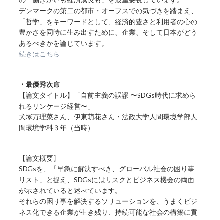
デンマークの第二の都市・オーフスでの気づきを踏まえ、
「哲学」をキーワードとして、経済的豊さと利用者の心の
豊かさを同時に生み出すために、企業、そして日本がどう
あるべきかを論じています。
続きはこちら
・最優秀次席
【論文タイトル】「自前主義の誤謬 〜SDGs時代に求めら
れるリンケージ経営〜」
犬塚万理菜さん、伊東萌花さん・法政大学人間環境学部人
間環境学科３年（当時）
【論文概要】
SDGsを、「早急に解決すべき、グローバル社会の困り事
リスト」と捉え、SDGsにはリスクとビジネス機会の両面
が示されていると述べています。
それらの困り事を解決するソリューションを、うまくビジ
ネス化できる企業が生き残り、持続可能な社会の構築に貢