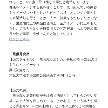
れること」の3 点に取り組む企業だと定義しています。
健康をイメージする色を使うことで、取り組んでいる内容
をイメージしやすくしたと述べており、オレンジ企業とし
て企業活動を行うことは、人々に健康をもたらすだけでな
く、生産性向上や商品価値向上、企業イメージ向上をもた
らし、労働力不足や医療費増大の問題解決、および経済成
長や技術革新に有効であると論じています。
続きはこちら
・最優秀次席
【論文タイトル】「無意識なエシカルを広める ―対話の場
を生むイノベーショ―」
高槻祐圭さん
大阪大学法学部国際公共政策学科3年（当時）
【論文概要】
「無意識な消費行動が実は構㐀的暴力として社会の弱い立
場にある人達を苦しめていることがある」という本人が感
じる課題をSDGsに関連付け、ビジネス主体でこの問題を