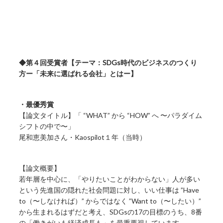
◆第４回受賞者【テーマ：SDGs時代のビジネスのつくり
方ー「未来に選ばれる会社」とはー】
・最優秀賞
【論文タイトル】「 “WHAT” から “HOW” へ 〜パラダイム
シフトの中で〜」
尾和恵美加さん・Kaospilot１年（当時）
【論文概要】
若年層を中心に、「やりたいことがわからない」人が多い
という先進国の隠れた社会問題に対し、いい仕事は ”Have
to（〜しなければ）” からではなく ”Want to（〜したい）”
から生まれるはずだと考え、SDGsの17の目標のうち、8番
の「働きがいも経済成長も」を最重要視しています。