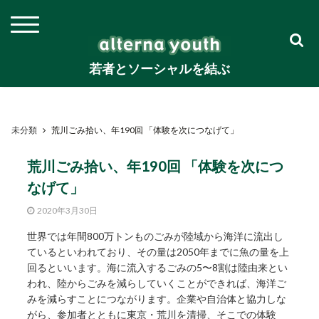
若者とソーシャルを結ぶ
未分類
荒川ごみ拾い、年190回 「体験を次につなげて」
荒川ごみ拾い、年190回 「体験を次につ
なげて」
2020年3月30日
世界では年間800万トンものごみが陸域から海洋に流出し
ているといわれており、その量は2050年までに魚の量を上
回るといいます。海に流入するごみの5〜8割は陸由来とい
われ、陸からごみを減らしていくことができれば、海洋ご
みを減らすことにつながります。企業や自治体と協力しな
がら、参加者とともに東京・荒川を清掃、そこでの体験