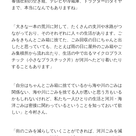
養強壮剤の空き瓶、テレビや冷蔵庫、トラクターのタイヤ
まで、本当になんでもありますね」
「大きな一本の荒川に対して、たくさんの支川や水路がつ
ながっており、そのそれぞれに人々の生活があります。ご
みをきちんとごみ箱に捨てた、ごみ回収の日にちゃんと出
したと思っていても、たとえば雨の日に屋外のごみ箱やご
み集積所から流れ出たり、生活の中で出るマイクロプラス
チック（小さなプラスチック片）が河川へたどり着いたり
することもあります」
「自分はちゃんとごみ箱に捨てているから海や川のごみは
関係ない、海や川にごみを捨てる人が悪いと思う方もいる
かもしれないけれど、私たち一人ひとりの生活と河川・海
洋ごみは密接に関わっているということを知っておいて欲
しい」と今村さん。
「街のごみを減らしていくことができれば、河川ごみを減