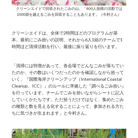
クリーンエイドで回収されたごみの山。「800人規模の活動では
1000袋を越えるごみを回収することもあります」（今村さん）
クリーンエイドは、全体で2時間ほどのプログラムが基
本。最初にごみ拾いの説明、それから6人1組のチームで1
時間ほど清掃活動を行い、最後に振り返りを行います。
「清掃には特徴があって、各会場でどんなごみが落ちてい
たのか、その数はいくつだったのかを確認しながら拾って
いく、『国際海岸クリーンアップ（International Coastal
Cleanup、ICC）』のルールに準拠した『調べるごみ拾い』
を行っています。チームでごみを拾いながらシートに記入
していくかたちです。ただ拾うだけではなく、集めたごみ
の種類と数を見える化することによって、参加される方た
ちに気づきが生まれます」と今村さん。