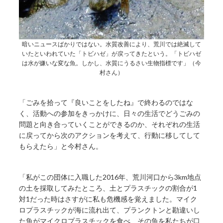
暗いニュースばかりではない。水質改善により、荒川では絶滅して
いたといわれていた「トビハゼ」が戻ってきたという。「トビハゼ
は水が嫌いな変な魚。しかし、水質にうるさい生物指標です」（今
村さん）
「ごみを拾って『良いことをしたね』で終わるのではな
く、活動への参加をきっかけに、日々の生活でどうごみの
問題と向き合っていくことができるのか、それぞれの生活
に戻ってから次のアクションを考えて、行動に移してして
もらえたら」と今村さん。
「私がこの団体に入職した2016年、荒川河口から3km地点
の土を採取してみたところ、土とプラスチックの割合が1
対1だった時はさすがに私も危機感を覚えました。マイク
ロプラスチックが海に流れ出て、プランクトンと勘違いし
た魚がマイクロプラスチックを食べ、その魚を私たちが口