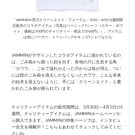
「JAMMIN×荒川クリーンエイド・フォーラム」3/30～4/5の1週間限
定販売のコラボアイテム（写真はベーシックTシャツ（カラー：ホワ
イト、価格は700円のチャリティー・税込で3500円））。アイテム
は他にパーカー、トートバッグやキッズTシャツなども
JAMMINがデザインしたコラボアイテムに描かれているの
は、ごみ箱から困った顔を出す、各地の川に生息する鳥
「カワウ」。ごみで溢れかえった川からは魚が消え、つい
には陸のごみ箱を漁るしかなくなったカワウ。こんな未来
の結末を迎えないように、手には「クリーンエイド」と書
かれたごみ袋が握られています。
チャリティーアイテムの販売期間は、3月30日～4月5日の1
週間。チャリティーアイテムは、JAMMINホームページか
ら購入できます。JAMMINの特集ページでは、インタビュ
ー全文を掲載中！こちらもあわせてチェックしてみてくだ
さいね。