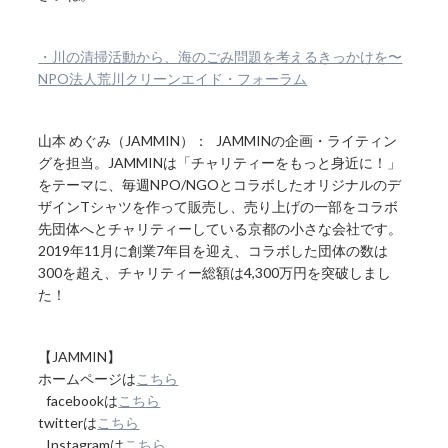
・川の清掃活動から、海のごみ問題を考えるきっかけを〜
NPO法人荒川クリーンエイド・フォーラム
山本 めぐみ（JAMMIN）： JAMMINの企画・ライティン
グを担当。JAMMINは「チャリティーをもっと身近に！」
をテーマに、毎週NPO/NGOとコラボしたオリジナルのデ
ザインTシャツを作って販売し、売り上げの一部をコラボ
先団体へとチャリティーしている京都の小さな会社です。
2019年11月に創業7年目を迎え、コラボした団体の数は
300を超え、チャリティー総額は4,300万円を突破しまし
た！
【JAMMIN】
ホームページは
こちら
facebookは
こちら
twitterは
こちら
Instagramは
こちら