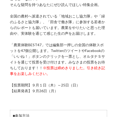
そんな疑問を持つあなたにぜひ読んでほしい特集企画。
全国の農村へ派遣されている「地域おこし協力隊」や「緑
のふるさと協力隊」、「田舎で働き隊」に参加する若者か
らのレポートも届いています。農業をやりたいと思った理
由や、実体験を通じて感じた生の声をお届けします。
「農業体験BEST47」では編集部一押しの全国の体験スポ
ットを47個公開します。TwitterのツイートやFacebookの
「いいね！」ボタンのクリックを一票とし、オルタナＳサ
イトを通じて投票を受け付けます。みなさまの投票をお待
ちしております！！
※投票は締めきりました。引き続き記
事をお楽しみください。
【投票期間】９月１日（木）～25日（日）
【結果発表】９月26日（月）
■参加方法