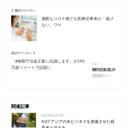
前のページへ
過酷なコロナ禍でも医療従事者が「逃げ
ない」ワケ
次のページへ
「#検察庁法改正案に抗議します」が190
万超ツイートで話題に
関連記事
2013年4月5日
4/27 アジアの水ビジネスを加速させた経
営者と語る今...