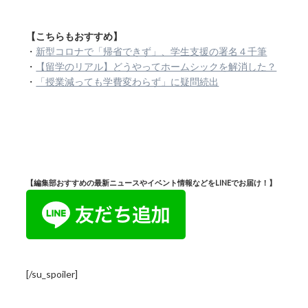
【こちらもおすすめ】
・
新型コロナで「帰省できず」、学生支援の署名４千筆
・
【留学のリアル】どうやってホームシックを解消した？
・
「授業減っても学費変わらず」に疑問続出
【編集部おすすめの最新ニュースやイベント情報などをLINEでお届け！】
[/su_spoiler]