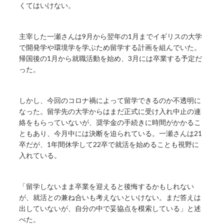
くてはいけない。
主宰した一瀬さんは9月から翌年の1月までイギリスの大学
で開発学や環境学を学ぶため留学する計画を組んでいた。
帰国後の1月から就職活動を始め、3月には卒業する予定だ
った。
しかし、今回のコロナ禍によって留学できるのか不透明に
なった。留学先の大学からはまだ正式に受け入れ中止の連
絡をもらっていないが、奨学金の手続きに時間がかかるこ
ともあり、今月中には決断を迫られている。一瀬さんは21
卒だが、1年間休学して22卒で就活を始めることも視野に
入れている。
「留学しないまま卒業を迎えると後悔するかもしれない
が、就活との兼ね合いも考えないといけない。まだ答えは
出していないが、自分の中で妥協点を模索している」と述
べた。