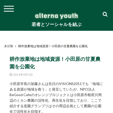
若者とソーシャルを結ぶ
未分類
耕作放棄地は地域資源！小田原の甘夏農園を公園化
耕作放棄地は地域資源！小田原の甘夏農
園を公園化
2011年9月1日
小田原市長の加藤さんは先日のVISIONS2011でも「地域に
ある資源が地域を救う」と発言していたが、NPO法人
BeGood Cafeのオレンジプロジェクトは小田原市根府川周
辺のミカン農園の活性化、再生化を目指しており、ここで
紹介する造園グランプリはその周辺企画として農園の公園
化で活性化を目指す。