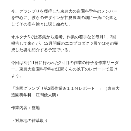
今、グランプリを獲得した東農大の造園科学科のメンバー
を中心に、彼らのデザインが甘夏農園の畑に一角に公園と
してその姿を徐々に現し始めた。
オルタナSでは募集から選考、作業の着手など毎月1，2回
報告して来たが、12月開催のエコプロダクツ展ではその完
成した姿を紹介する予定でいる。
今回は8月11日に行われた2回目の作業の様子を作業リーダ
ー、東農大造園科学科の江間くんの以下のレポートで届け
よう。
「造園グランプリ第2回作業8/１１分レポート 」（東農大
造園科学科 江間優太朗）
作業内容：整地
・対象地の雑草取り