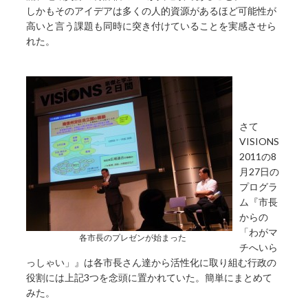
しかもそのアイデアは多くの人的資源があるほど可能性が
高いと言う課題も同時に突き付けていることを実感させら
れた。
さて
VISIONS
2011の8
月27日の
プログラ
ム『市長
からの
「わがマ
各市長のプレゼンが始まった
チへいら
っしゃい」』は各市長さん達から活性化に取り組む行政の
役割には上記3つを念頭に置かれていた。簡単にまとめて
みた。