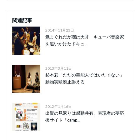
関連記事
2014年11月23日
気まぐれだが腕は天才 キューバ音楽家
を追いかけたドキュ...
2013年3月11日
杉本彩「ただの芸能人ではいたくない」
動物実験廃止訴える
2012年1月16日
出資の見返りは感動共有、表現者の夢応
援サイト「camp...