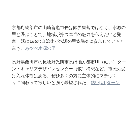
京都府綾部市の山崎善也市長は限界集落ではなく、水源の
里と呼ぶことで、地域が持つ本当の魅力を伝えたいと発
言、既に166の自治体が水源の里協議会に参加していると
言う。
あやべ水源の里
長野県飯田市の長牧野光朗市長は地方都市UI（結い）ター
ン・キャリアデザインセンター（仮）構想など、市民の受
け入れ体制はある、ぜひ多くの方に主体的にマチづく
りに関わって欲しいと強く希望された。
結い[UI]ターン