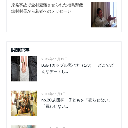
原発事故で全村避難させられた福島県飯
舘村村長から若者へのメッセージ
関連記事
2012年11月12日
LGBTカップル恋バナ（1/3） どこでど
んなデートし...
2011年11月1日
no.20 志団杯 子どもを「売らせない」
「買わせない...