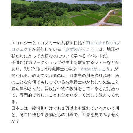
エコロジーとエコノミーの共存を目指す
Thin k the Earthプ
ロジェクト
が開催している「
みずのがっこう
」は、地球や
私たちにとって大切な水について学べるイベントだ。
子供むけのワークショップや里山を散策するツアーなどが
あり、9月29日にはお魚博士に学ぶ「
かわのがっこう
」が
開かれる。教えてくれるのは、日本中の川を渡り歩き、魚
のことなら何でもしっているお魚博士のかわむつ先生こと
渡辺昌和さんだ。普段は生物の教師をしているとだけあっ
て、専門的で難しいことも分かりやすく楽しく教えてくれ
る。
日本には一級河川だけでも１万以上も流れているという川
と、そこに棲む生き物たちの目線で、世界を見てみません
か？