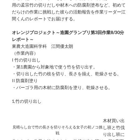
用の孟宗竹の切りだしや材木への防腐剤塗布など、初めて
だらけの作業に挑戦した彼らの活動報告を作業リーダー江
間くんのレポートでお届けする。
オレンジプロジェクト～造園グランプリ第3回作業8/30分
レポート～
東農大造園科学科 江間優太朗
（作業内容）
I 竹の切り出し
・第1農園から対象地で使う竹を切り出す。
・切り出した竹の枝を切り、長さを揃え、乾燥させる。
II 防腐剤塗り
・パーゴラ用の木材に防腐剤を塗り、乾燥させる。
1,竹の切り出し
木材買い出
見晴らし台で竹の長さを切りそろえる女子の初ノコ挑
し班と竹伐
戦
り出し班に