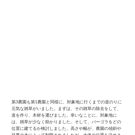
第3農園も第1農園と同様に、対象地に行くまでの道のりに
元気な雑草がいました。まずは、その雑草の除去をして、
道を作り、木材を運びました。幸いなことに、対象地に
は、雑草が少なく助かりました。そして、パーゴラをどの
位置に建てるか検討しました。高さや幅が、農園の傾斜や
甘夏の木によって制限されましたが、大体の位置を決めま