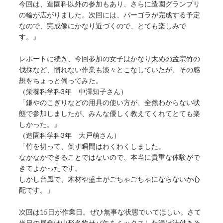
今回は、造園科以外の参加もあり、さらに造園グランプリ
の輪が広がりました。次回には、パーゴラが完成する予定
なので、完成像にかなり近づくので、とても楽しみで
す。』
レポートに続き、今回参加の女子はかなり太めの孟宗竹の
伐採など、慣れない作業も淡々とこなしていたが、その感
想をちょっと伺ってみた。
（栄養科学科3年 中澤知子さん）
「鎌やのこぎりなどの用具の使い方が、全然わからない状
態で参加しましたが、みんな優しく教えてくれてとても楽
しかった。』
（造園科学科3年 大戸萌さん）
「竹を切って、倒す瞬間はわくわくしました。
なかなかできることではないので、本当に貴重な体験がで
きてよかったです。
しかし台風で、木材や盛土がごちゃごちゃにならないか心
配です。」
次回は15日が作業日。ぜひ無事な状態でいてほしい。さて
当日の昼食は山形名物サバ缶をミックスした浸け汁付きそ