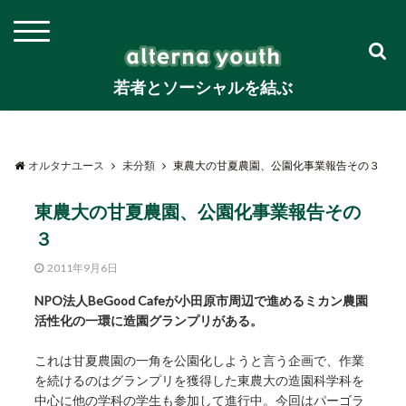
若者とソーシャルを結ぶ
オルタナユース
未分類
東農大の甘夏農園、公園化事業報告その３
東農大の甘夏農園、公園化事業報告その
３
2011年9月6日
NPO法人BeGood Cafeが小田原市周辺で進めるミカン農園
活性化の一環に造園グランプリがある。
これは甘夏農園の一角を公園化しようと言う企画で、作業
を続けるのはグランプリを獲得した東農大の造園科学科を
中心に他の学科の学生も参加して進行中。今回はパーゴラ