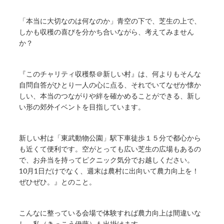
「本当に大切なのは何なのか」青空の下で、芝生の上で、
しかも収穫の喜びを分かち合いながら、考えてみません
か？
『このチャリティ収穫祭＠新しい村』は、何よりもそんな
自問自答がひとり一人の心に点る、それでいてなぜか懐か
しい、本当のつながりや絆を確かめることができる、新し
い形の郊外イベントを目指しています。
新しい村は「東武動物公園」駅下車徒歩１５分で都心から
も近くて便利です。空がとっても広い芝生の広場もあるの
で、お弁当を持ってピクニック気分でお越しください。
10月1日だけでなく、週末は農村に出向いて農力向上を！
ぜひぜひ。』とのこと。
こんなに整っている会場で体験すれば農力向上は間違いな
し。私（きっこう伊藤）も出掛けます。