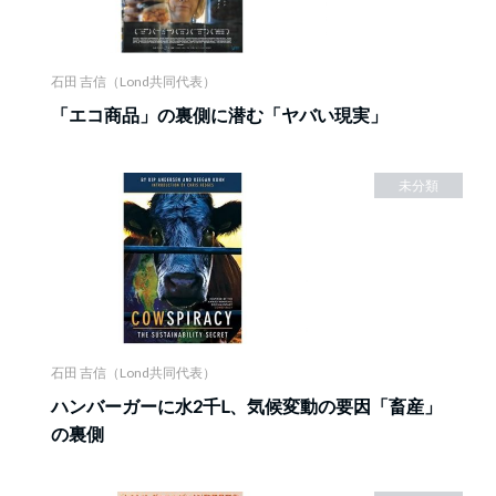
石田 吉信（Lond共同代表）
「エコ商品」の裏側に潜む「ヤバい現実」
未分類
石田 吉信（Lond共同代表）
ハンバーガーに水2千L、気候変動の要因「畜産」
の裏側