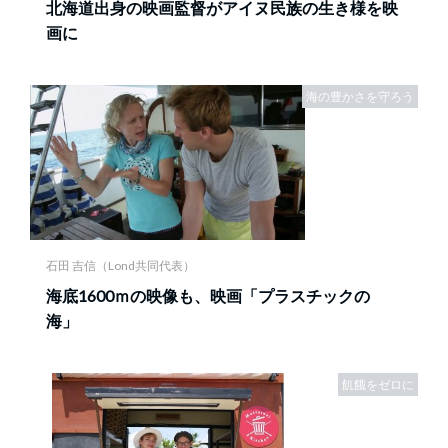
北海道出身の映画監督がアイヌ民族の生き様を映
画に
海の豊かさを守ろう
石田 吉信（Lond共同代表）
海底1600ｍの映像も、映画「プラスチックの
海」
飢餓をゼロに