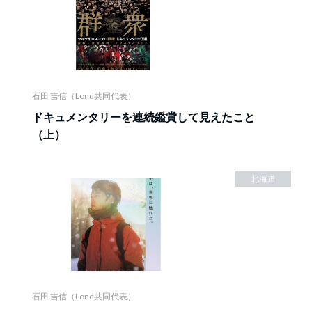
石田 吉信（Lond共同代表）
ドキュメンタリーを連続鑑賞して見えたこと
（上）
北海道
石田 吉信（Lond共同代表）