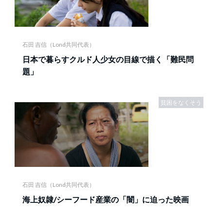
石田 吉信（Lond共同代表）
日本で暮らすクルド人少女の目線で描く「難民問
題」
貧困をなくそう
石田 吉信（Lond共同代表）
海上奴隷/シーフード産業の「闇」に迫った映画