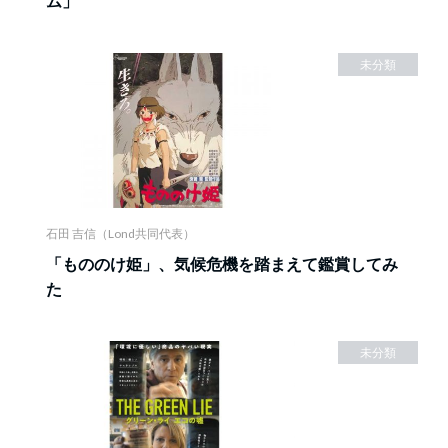
ム」
未分類
石田 吉信（Lond共同代表）
「もののけ姫」、気候危機を踏まえて鑑賞してみ
た
未分類