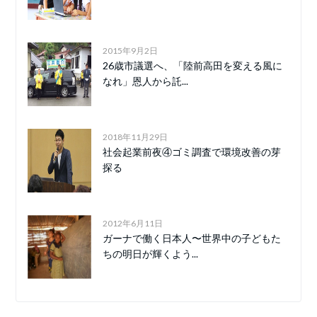
2015年9月2日
26歳市議選へ、「陸前高田を変える風に
なれ」恩人から託...
2018年11月29日
社会起業前夜④ゴミ調査で環境改善の芽
探る
2012年6月11日
ガーナで働く日本人〜世界中の子どもた
ちの明日が輝くよう...