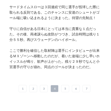
サードタイムスローは３回連続で同じ選手が投球した際に
取られる反則である。このチャンスに安達のシュートがゴ
ール端に吸い込まれるように決まった。待望の先制点！
守りに自信がある日本にとっては本当に貴重な１点だっ
た。その後、両者譲らぬ攻防がつづき、試合時間は残り１
分５５秒。再びスウェーデンのハイボール。
ここで勝利を確信した取材陣は選手にインタビューが出来
るＭＸゾーンへ移動したのだが、着いた途端に少し早いホ
イッスルが鳴り、歓声が上がった。残り２９秒でなんと小
宮選手の守りが崩れ、同点のゴールが決まったのだ。
1
2
3
4
5
6
7