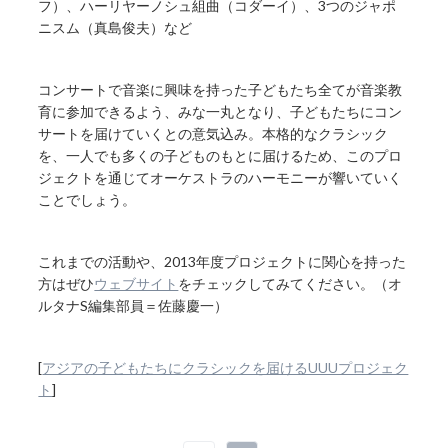
フ）、ハーリヤーノシュ組曲（コダーイ）、3つのジャポ
ニスム（真島俊夫）など
コンサートで音楽に興味を持った子どもたち全てが音楽教
育に参加できるよう、みな一丸となり、子どもたちにコン
サートを届けていくとの意気込み。本格的なクラシック
を、一人でも多くの子どものもとに届けるため、このプロ
ジェクトを通じてオーケストラのハーモニーが響いていく
ことでしょう。
これまでの活動や、2013年度プロジェクトに関心を持った
方はぜひ
ウェブサイト
をチェックしてみてください。（オ
ルタナS編集部員＝佐藤慶一）
[
アジアの子どもたちにクラシックを届けるUUUプロジェク
ト
]