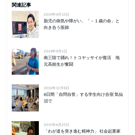
関連記事
2019年4月15日
胎児の病気や障がい、「－１歳の命」と
向き合う医師
2014年9月5日
南三陸で踊れ！トコヤッサイが復活 地
元高校生が奮闘
2016年12月8日
6日間「自問自答」する学生向け合宿 気仙
沼で
2015年6月25日
「わが道を突き進む精神力」 社会起業家