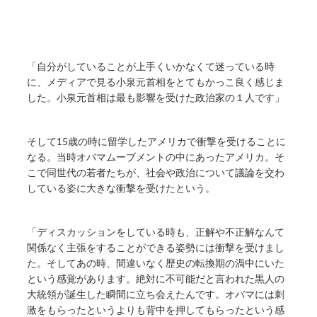
「自分がしていることが上手くいかなくて迷っている時
に、メディアで見る小泉元首相をとてもかっこ良く感じま
した。小泉元首相は最も影響を受けた政治家の１人です」
そして15歳の時に留学したアメリカで衝撃を受けることに
なる。当時オバマムーブメントの中にあったアメリカ。そ
こで同世代の若者たちが、社会や政治について議論を交わ
している姿に大きな衝撃を受けたという。
「ディスカッションをしている時も、正解や不正解なんて
関係なく主張をすることができる姿勢には衝撃を受けまし
た。そしてあの時、間違いなく歴史の転換期の渦中にいた
という感覚があります。絶対に不可能だと言われた黒人の
大統領が誕生した瞬間に立ち会えたんです。オバマには刺
激をもらったというよりも背中を押してもらったという感