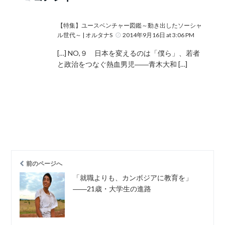
【特集】ユースベンチャー図鑑～動き出したソーシャ
ル世代～ | オルタナS
2014年9月16日 at 3:06 PM
[…] NO,９ 日本を変えるのは「僕ら」、若者
と政治をつなぐ熱血男児――青木大和 […]
前のページへ
「就職よりも、カンボジアに教育を」
――21歳・大学生の進路