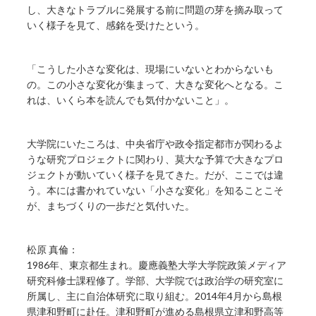
し、大きなトラブルに発展する前に問題の芽を摘み取って
いく様子を見て、感銘を受けたという。
「こうした小さな変化は、現場にいないとわからないも
の。この小さな変化が集まって、大きな変化へとなる。こ
れは、いくら本を読んでも気付かないこと」。
大学院にいたころは、中央省庁や政令指定都市が関わるよ
うな研究プロジェクトに関わり、莫大な予算で大きなプロ
ジェクトが動いていく様子を見てきた。だが、ここでは違
う。本には書かれていない「小さな変化」を知ることこそ
が、まちづくりの一歩だと気付いた。
松原 真倫：
1986年、東京都生まれ。慶應義塾大学大学院政策メディア
研究科修士課程修了。学部、大学院では政治学の研究室に
所属し、主に自治体研究に取り組む。2014年4月から島根
県津和野町に赴任。津和野町が進める島根県立津和野高等