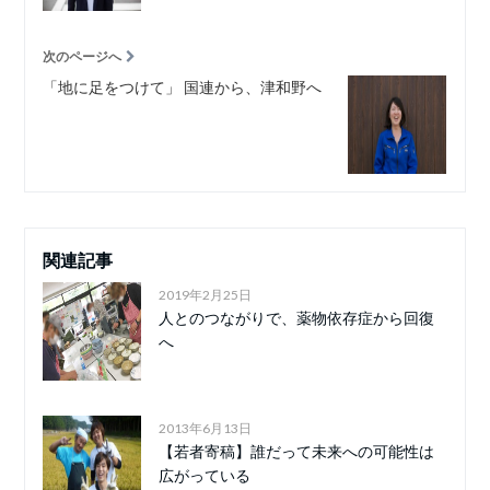
次のページへ
「地に足をつけて」 国連から、津和野へ
関連記事
2019年2月25日
人とのつながりで、薬物依存症から回復
へ
2013年6月13日
【若者寄稿】誰だって未来への可能性は
広がっている