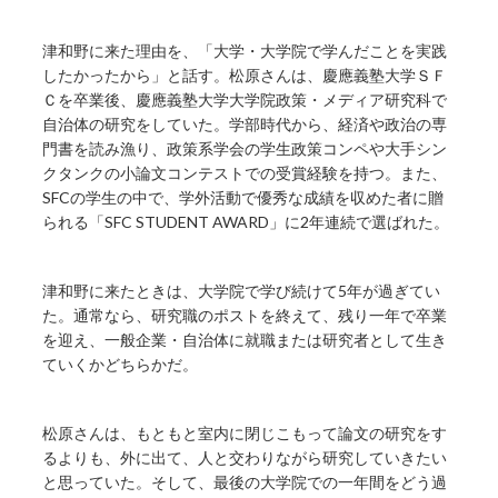
津和野に来た理由を、「大学・大学院で学んだことを実践
したかったから」と話す。松原さんは、慶應義塾大学ＳＦ
Ｃを卒業後、慶應義塾大学大学院政策・メディア研究科で
自治体の研究をしていた。学部時代から、経済や政治の専
門書を読み漁り、政策系学会の学生政策コンペや大手シン
クタンクの小論文コンテストでの受賞経験を持つ。また、
SFCの学生の中で、学外活動で優秀な成績を収めた者に贈
られる「SFC STUDENT AWARD」に2年連続で選ばれた。
津和野に来たときは、大学院で学び続けて5年が過ぎてい
た。通常なら、研究職のポストを終えて、残り一年で卒業
を迎え、一般企業・自治体に就職または研究者として生き
ていくかどちらかだ。
松原さんは、もともと室内に閉じこもって論文の研究をす
るよりも、外に出て、人と交わりながら研究していきたい
と思っていた。そして、最後の大学院での一年間をどう過