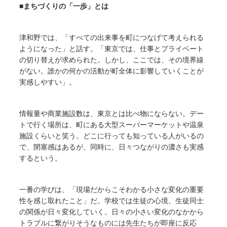
■まちづくりの「一歩」とは
津和野では、「すべての出来事を町につなげて考えられる
ようになった」と話す。「東京では、仕事とプライベート
の切り替えが求められた。しかし、ここでは、その境界線
がない。誰かの何かの活動が町全体に影響していくことが
実感しやすい」。
情報量や商業施設数は、東京とは比べ物にならない。デー
トで行く場所は、町にある大型スーパーマーケットや温泉
施設くらいと笑う。どこに行っても知っている人がいるの
で、閉塞感はあるが、同時に、日々つながりの濃さも実感
するという。
一番の学びは、「現場だからこそわかる小さな変化の重要
性を感じ取れたこと」だ。学校では生徒の心境、生徒同士
の関係が日々変化していく。日々の小さい変化のなかから
トラブルに繋がりそうなものには先生たちが即座に反応