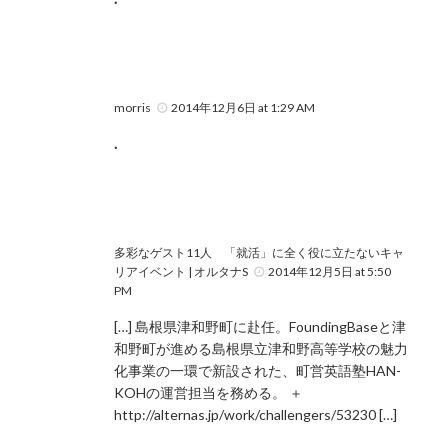
morris
2014年12月6日 at 1:29 AM
.
多彩なゲスト11人 「就活」に全く役に立たないキャ
リアイベント | オルタナS
2014年12月5日 at 5:50
PM
[…] 島根県津和野町に赴任。FoundingBaseと津
和野町が進める島根県立津和野高等学校の魅力
化事業の一環で新設された、町営英語塾HAN-
KOHの運営担当を務める。 ＋
http://alternas.jp/work/challengers/53230 […]