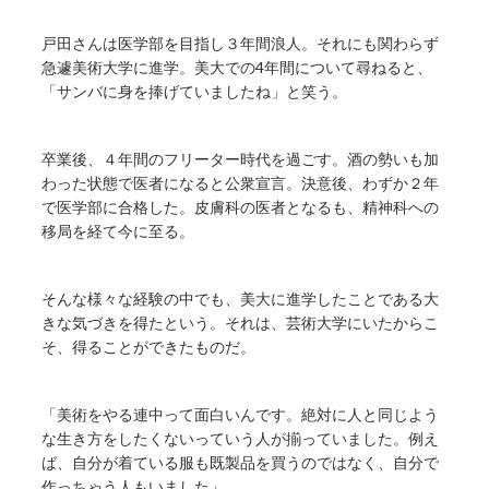
戸田さんは医学部を目指し３年間浪人。それにも関わらず
急遽美術大学に進学。美大での4年間について尋ねると、
「サンバに身を捧げていましたね」と笑う。
卒業後、４年間のフリーター時代を過ごす。酒の勢いも加
わった状態で医者になると公衆宣言。決意後、わずか２年
で医学部に合格した。皮膚科の医者となるも、精神科への
移局を経て今に至る。
そんな様々な経験の中でも、美大に進学したことである大
きな気づきを得たという。それは、芸術大学にいたからこ
そ、得ることができたものだ。
「美術をやる連中って面白いんです。絶対に人と同じよう
な生き方をしたくないっていう人が揃っていました。例え
ば、自分が着ている服も既製品を買うのではなく、自分で
作っちゃう人もいました」