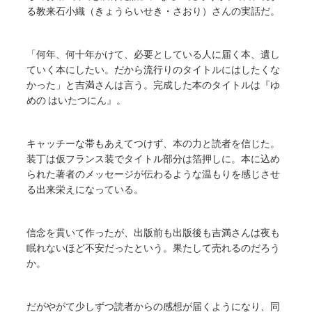
る教来石小織（きょうらいせき・さおり）さんの実話だ。
「何年、何十年かけて、必要としている人に届く本、遺し
ていく本にしたい。だから流行りのタイトルにはしたくな
かった」と吉満さんは言う。完成した本のタイトルは『ゆ
めの はいたつにん』。
キャッチーな帯もあえてつけず、本の力と読者を信じた。
装丁は仮フランス装でタイトル部分は箔押しに。本に込め
られた著者のメッセージが伝わるような温もりを感じさせ
る出来栄えになっている。
信念を貫いて作ったが、出版前も出版後も吉満さんは夜も
眠れないほど不安だったという。果たして売れるのだろう
か。
だがやがて少しずつ読者からの感想が届くようになり、同