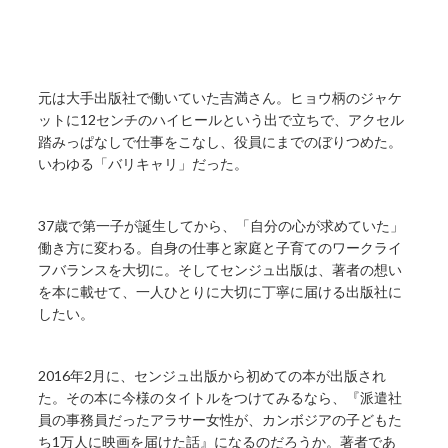
元は大手出版社で働いていた吉満さん。ヒョウ柄のジャケ
ットに12センチのハイヒールという出で立ちで、アクセル
踏みっぱなしで仕事をこなし、役員にまでのぼりつめた。
いわゆる「バリキャリ」だった。
37歳で第一子が誕生してから、「自分の心が求めていた」
働き方に変わる。自身の仕事と家庭と子育てのワークライ
フバランスを大切に。そしてセンジュ出版は、著者の想い
を本に載せて、一人ひとりに大切に丁寧に届ける出版社に
したい。
2016年2月に、センジュ出版から初めての本が出版され
た。その本に今様のタイトルをつけてみるなら、『派遣社
員の事務員だったアラサー女性が、カンボジアの子どもた
ち1万人に映画を届けた話』になるのだろうか。著者であ