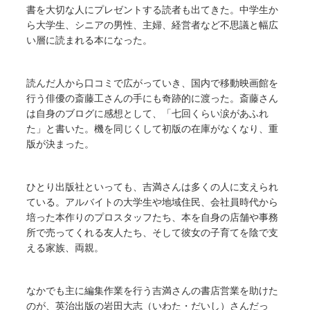
書を大切な人にプレゼントする読者も出てきた。中学生か
ら大学生、シニアの男性、主婦、経営者など不思議と幅広
い層に読まれる本になった。
読んだ人から口コミで広がっていき、国内で移動映画館を
行う俳優の斎藤工さんの手にも奇跡的に渡った。斎藤さん
は自身のブログに感想として、「七回くらい涙があふれ
た」と書いた。機を同じくして初版の在庫がなくなり、重
版が決まった。
ひとり出版社といっても、吉満さんは多くの人に支えられ
ている。アルバイトの大学生や地域住民、会社員時代から
培った本作りのプロスタッフたち、本を自身の店舗や事務
所で売ってくれる友人たち、そして彼女の子育てを陰で支
える家族、両親。
なかでも主に編集作業を行う吉満さんの書店営業を助けた
のが、英治出版の岩田大志（いわた・だいし）さんだっ