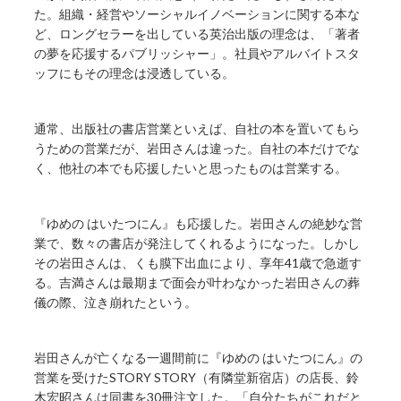
た。組織・経営やソーシャルイノベーションに関する本な
ど、ロングセラーを出している英治出版の理念は、「著者
の夢を応援するパブリッシャー」。社員やアルバイトスタ
ッフにもその理念は浸透している。
通常、出版社の書店営業といえば、自社の本を置いてもら
うための営業だが、岩田さんは違った。自社の本だけでな
く、他社の本でも応援したいと思ったものは営業する。
『ゆめの はいたつにん』も応援した。岩田さんの絶妙な営
業で、数々の書店が発注してくれるようになった。しかし
その岩田さんは、くも膜下出血により、享年41歳で急逝す
る。吉満さんは最期まで面会が叶わなかった岩田さんの葬
儀の際、泣き崩れたという。
岩田さんが亡くなる一週間前に『ゆめの はいたつにん』の
営業を受けたSTORY STORY（有隣堂新宿店）の店長、鈴
木宏昭さんは同書を30冊注文した。「自分たちがこれだと