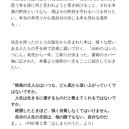
思う本を誰に何と言われようと置き続けること。それを本
屋の矜持というなら、僕はその矜持を守れるハコを作りた
い。本当の本売りが心底自分の信じる本を売れる場所
を」。
信念を持ったひとり出版社から生まれた本は、様々な想い
ある人たちの手を経て読者に届いて行く。『ゆめの はいた
つにん』発売から一年。三刷りが決まった。書籍のカバー
袖に記された、本書より抜粋の一文をここに紹介しておき
たい。
「映画の主人公はいつも、どん底から這い上がっていくで
はないですか。
人生は生きるに価するものだと教えてくれるではないで
すか。
絶望したときほど、強く自覚しなくてはいけません。
自分の人生の主役は、他の誰でもない、自分なのだ
と。」
（P60 第２章「はじまりのうた」より）