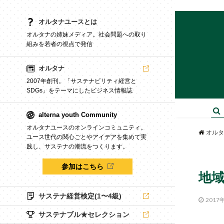
オルタナユースとは
オルタナの姉妹メディア。社会問題への取り
組みを若者の視点で発信
オルタナ
2007年創刊。「サステナビリティ経営と
SDGs」をテーマにしたビジネス情報誌
alterna youth Community
オルタナユースのオンラインコミュニティ。
オルタ
ユース世代の関心ごとやアイデアを集めて実
践し、サステナの潮流をつくります。
参加はこちら
地域
サステナ経営検定(1〜4級)
2017
サステナブル★セレクション