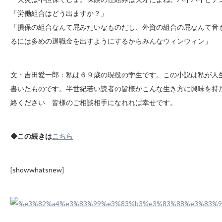
「労働組合はどう出ますか？」
「損保の組合なんて屁みたいなものだし、外資の組合の屁なんて音
るには多めの退職金を出すようにするからみんなウィンウィン」
文・吉田愛一郎：私は６９歳の現役の学生です。この小説は私が人
書いたものです。半世紀若い読者の皆様がこんな生き方に興味を持
絡ください 皆様のご相談相手になれれば幸せです。
◆この続きは
こちら
[showwhatsnew]