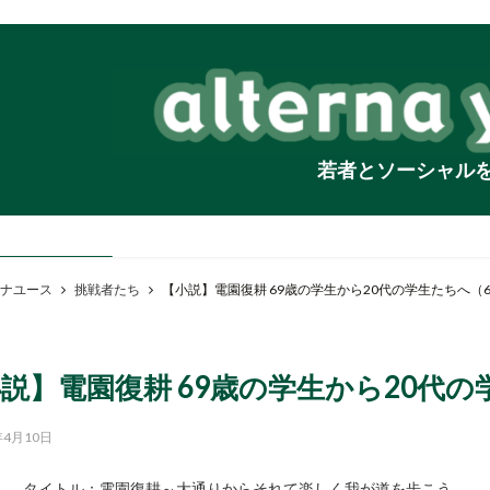
若者とソーシャル
ナユース
挑戦者たち
【小説】電園復耕 69歳の学生から20代の学生たちへ（6
説】電園復耕 69歳の学生から20代の
年4月10日
タイトル：電園復耕～大通りからそれて楽しく我が道を歩こう