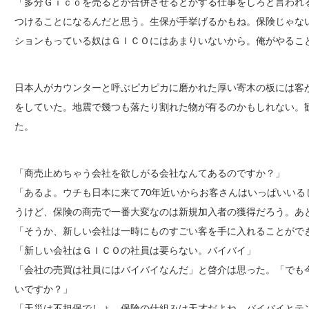
「多分Ｇｉｃｏを売るとか合併させるとかする仕事をしろと言われ
つけることになるんだと思う。生保が手挙げるかもね。保険じゃな
ションもっている奴はＧＩＣＯにはあまりいないから。俺がやるこ
日本人がカウンターと呼ぶピカピカに磨かれた厚い寄木の板には客
をしていた。地震で幾つも落たり割れた物が有るのかもしれない。
た。
「商売止めちゃう会社を欲しがる会社なんてあるのですか？」
「あるよ。ウチも日本に来て70年近いからお客さんはいっぱいい
うけど、保険の商売で一番大変なのは新規加入者の獲得だろう。あ
「そうか、新しい会社は一時にものすごい客を手に入れることがで
「新しい会社はＧＩＣＯの社員は要らない。バイバイ」
「会社の売買は社員にはバイバイなんだ」と啓介は思った。「でも
いですか？」
「天災は不担保でしょ。保険の仕組みは天才だよね。バイバイとテ