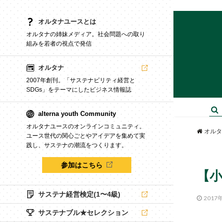
オルタナユースとは
オルタナの姉妹メディア。社会問題への取り
組みを若者の視点で発信
オルタナ
2007年創刊。「サステナビリティ経営と
SDGs」をテーマにしたビジネス情報誌
alterna youth Community
オルタナユースのオンラインコミュニティ。
オルタ
ユース世代の関心ごとやアイデアを集めて実
践し、サステナの潮流をつくります。
参加はこちら
【小
サステナ経営検定(1〜4級)
2017
サステナブル★セレクション