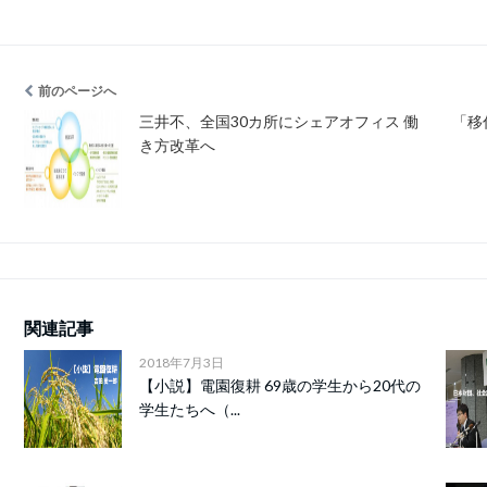
前のページへ
三井不、全国30カ所にシェアオフィス 働
「移
き方改革へ
関連記事
2018年7月3日
【小説】電園復耕 69歳の学生から20代の
学生たちへ（...