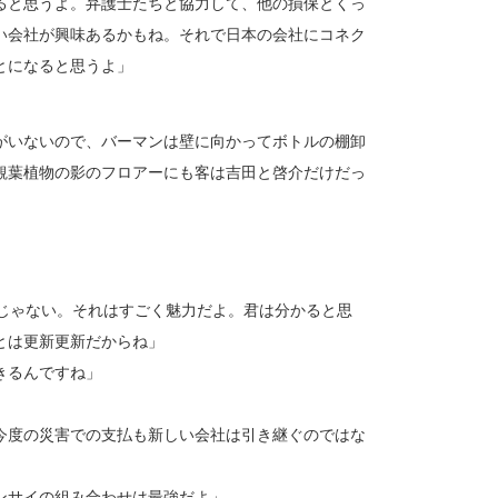
ると思うよ。弁護士たちと協力して、他の損保とくっ
い会社が興味あるかもね。それで日本の会社にコネク
とになると思うよ」
がいないので、バーマンは壁に向かってボトルの棚卸
観葉植物の影のフロアーにも客は吉田と啓介だけだっ
るじゃない。それはすごく魅力だよ。君は分かると思
とは更新更新だからね」
きるんですね」
今度の災害での支払も新しい会社は引き継ぐのではな
ンサイの組み合わせは最強だよ」