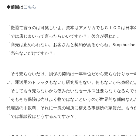
◆前回は
こちら
「撤退て言うのは可笑しいよ。資本はアメリカでもＧＩＣＯは日本
「では店じまいって言ったらいいですか？」啓介が尋ねた。
「商売は止められない。お客さんと契約があるからね。Stop business 
「売らないだけですか？」
「そう売らないだけ。損保の契約は一年単位だから売らなけりゃ一
い、運送用のトラックもないし研究所もない。何もないから身軽だ
「そしてもう売らないから僕みたいなセールスは要らなくなるんで
「そもそも保険は売り歩く物ではないというのが世界的な傾向なん
代理店の手数料、それに一流の場所に構える事務所の家賃だ。もう
「では相談役はどうするんですか？」