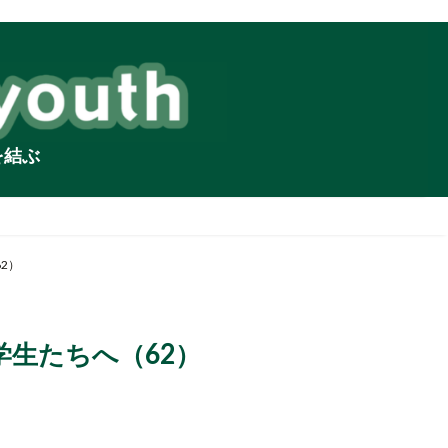
を結ぶ
2）
学生たちへ（62）