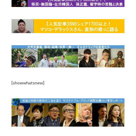
[showwhatsnew]