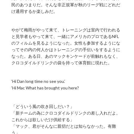
民のあつまりだ。そんな非正規軍が秋のリーグ戦にどれだ
け通用するか楽しみだ。
やがて梅雨がやって来て、トレーニングは室内で行われる
と見学者もやって来て、一緒にアメリカのプロであるNFL
のフィルムを見るようになった。女性も参加するようにな
ってその内の何人かはトレーニングの手伝いをするように
なった。ある日、あのマックキンケードが前触れもなく、
クロコダイルドリンクの袋を持って体育館に現れた。
‘Hi Dan long time no see you.’
‘Hi Mac What has brought you here?
「どういう風の吹き回しだい？」
「新チームの為にクロコダイルドリンクの差し入れだよ。
これからは欲しいだけ供給する」
「マック、君がそんなに親切だとは知らなかった。有難
う」