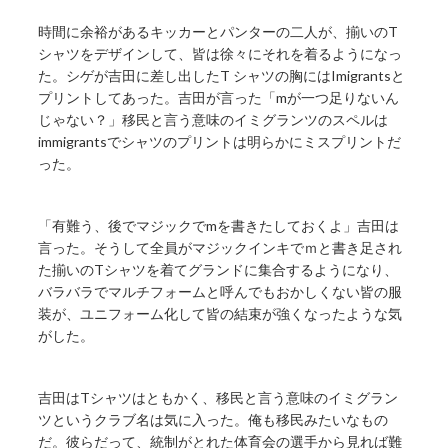
時間に余裕があるキッカーとパンターの二人が、揃いのT
シャツをデザインして、皆は徐々にそれを着るようになっ
た。シゲが吉田に差し出したT シャツの胸にはImigrantsと
プリントしてあった。吉田が言った「mが一つ足りないん
じゃない？」移民と言う意味のイミグランツのスペルは
immigrantsでシャツのプリントは明らかにミスプリントだ
った。
「有難う、後でマジックでmを書きたしておくよ」吉田は
言った。そうして全員がマジックインキでｍと書き足され
た揃いのTシャツを着てグランドに集合するようになり、
バラバラでマルチフォームと呼んでもおかしくない皆の服
装が、ユニフォーム化して皆の結束が強くなったような気
がした。
吉田はTシャツはともかく、移民と言う意味のイミグラン
ツというクラブ名は気に入った。俺も移民みたいなもの
だ。彼らだって、統制がとれた体育会の選手から見れば難