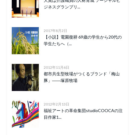
大賞は介護職員の人材育成 ソーシャルビ
ジネスグランプリ...
2017年8月2日
【小説】電園復耕 69歳の学生から20代の
学生たちへ（...
2012年11月6日
都市共生型牧場がつくるブランド「梅山
豚」――塚原牧場
2012年2月13日
福祉アートの革命集団studioCOOCAの注
目作家1...