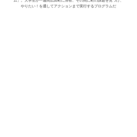
ム」。大学生が一週間広田町に滞在、その間に町の課題を見つけ、
やりたい！を通してアクションまで実行するプログラムだ