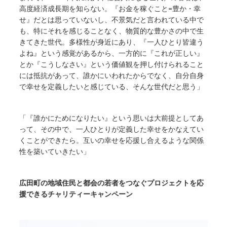
高度経済成長期を知らない。『お金を稼ぐこと=豊か・幸
せ』だとは思っていないし、不景気だと言われている中で
も、特にそれを感じることなく、物質的な豊かさの中で生
きてきた世代。多様性が身近にあり、『一人ひとり皆違う
よね』という感覚があるから、一方的に『これが正しい』
とか『こうしなさい』という価値観を押し付けられること
には抵抗があって、誰かにいわれたからでなく、自分自身
で幸せを定義したいと感じている、そんな世代だと思う」
「『誰かにためになりたい』という思いは大前提としてあ
って、その中で、一人ひとりが定義した幸せをかなえてい
くことができたら。互いの幸せを応援し合えるような関係
性を築いていきたい」
広田町の地域住民と都会の若者をつなぐプロジェクトを応
援できるチャリティーキャンペーン