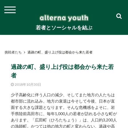
若者とソーシャルを結ぶ
挑戦者たち
過疎の町、盛り上げ役は都会から来た若者
過疎の町、盛り上げ役は都会から来た若
者
2018年10月30日
少子高齢化に伴う人口の減少、そしてまた地方の人たちは
都市部に流れ込み、地方の衰退は今そして今後、日本が直
面する大きな課題となります。そんな危機感をよそに、岩
手県陸前高田市に、毎年1,000人の若者が訪れる小さな町が
あります。「広田町（ひろたちょう）」は、人口約3,200人
の漁師町。かつては他の地方の町と変わらない、過疎や高