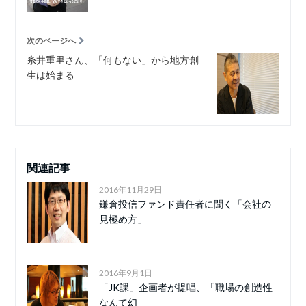
次のページへ
糸井重里さん、「何もない」から地方創
生は始まる
関連記事
2016年11月29日
鎌倉投信ファンド責任者に聞く「会社の
見極め方」
2016年9月1日
「JK課」企画者が提唱、「職場の創造性
なんて幻」