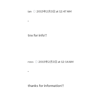
ian
2015年2月3日 at 12:47 AM
.
tnx for info!!
ross
2015年2月3日 at 12:14 AM
.
thanks for information!!