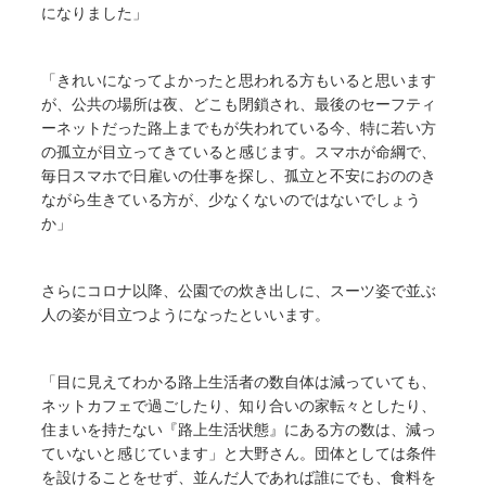
になりました」
「きれいになってよかったと思われる方もいると思います
が、公共の場所は夜、どこも閉鎖され、最後のセーフティ
ーネットだった路上までもが失われている今、特に若い方
の孤立が目立ってきていると感じます。スマホが命綱で、
毎日スマホで日雇いの仕事を探し、孤立と不安におののき
ながら生きている方が、少なくないのではないでしょう
か」
さらにコロナ以降、公園での炊き出しに、スーツ姿で並ぶ
人の姿が目立つようになったといいます。
「目に見えてわかる路上生活者の数自体は減っていても、
ネットカフェで過ごしたり、知り合いの家転々としたり、
住まいを持たない『路上生活状態』にある方の数は、減っ
ていないと感じています」と大野さん。団体としては条件
を設けることをせず、並んだ人であれば誰にでも、食料を