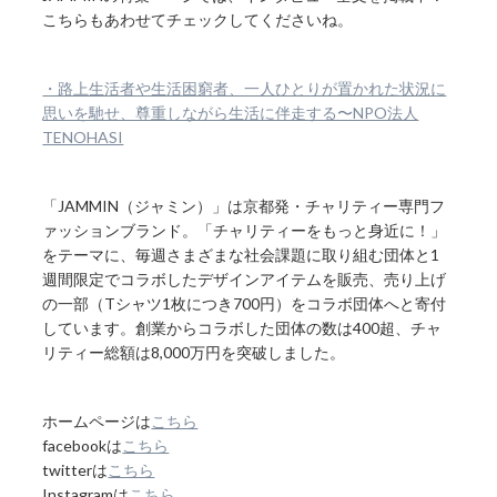
こちらもあわせてチェックしてくださいね。
・路上生活者や生活困窮者、一人ひとりが置かれた状況に
思いを馳せ、尊重しながら生活に伴走する〜NPO法人
TENOHASI
「JAMMIN（ジャミン）」は京都発・チャリティー専門フ
ァッションブランド。「チャリティーをもっと身近に！」
をテーマに、毎週さまざまな社会課題に取り組む団体と1
週間限定でコラボしたデザインアイテムを販売、売り上げ
の一部（Tシャツ1枚につき700円）をコラボ団体へと寄付
しています。創業からコラボした団体の数は400超、チャ
リティー総額は8,000万円を突破しました。
ホームページは
こちら
facebookは
こちら
twitterは
こちら
Instagramは
こちら