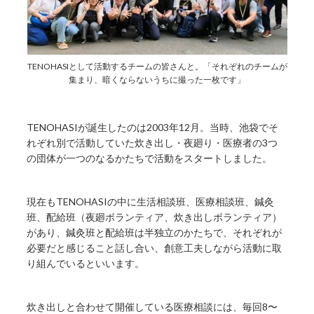
TENOHASIとして活動するチームの皆さんと。「それぞれのチームが
集まり、暗くならないうちに撮った一枚です」
TENOHASIが誕生したのは2003年12月。当時、池袋でそ
れぞれ別で活動していた炊き出し・夜廻り・医療者の3つ
の団体が一つのなるかたちで活動をスタートしました。
現在もTENOHASIの中に生活相談班、医療相談班、鍼灸
班、配給班（夜廻ボランティア、炊き出しボランティア）
があり、鍼灸班と配給班は半独立のかたちで、それぞれが
必要だと感じること話し合い、創意工夫しながら活動に取
り組んでいるといいます。
炊き出しと合わせて開催している医療相談には、毎回8〜