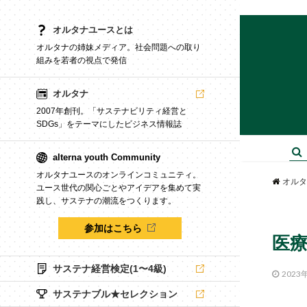
オルタナユースとは
オルタナの姉妹メディア。社会問題への取り
組みを若者の視点で発信
オルタナ
2007年創刊。「サステナビリティ経営と
SDGs」をテーマにしたビジネス情報誌
alterna youth Community
オルタナユースのオンラインコミュニティ。
オルタ
ユース世代の関心ごとやアイデアを集めて実
践し、サステナの潮流をつくります。
参加はこちら
医
サステナ経営検定(1〜4級)
2023
サステナブル★セレクション