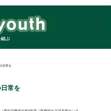
を結ぶ
の日常を
の日常を
す（厚生労働省令和4年度『医療的ケア児支援センタ