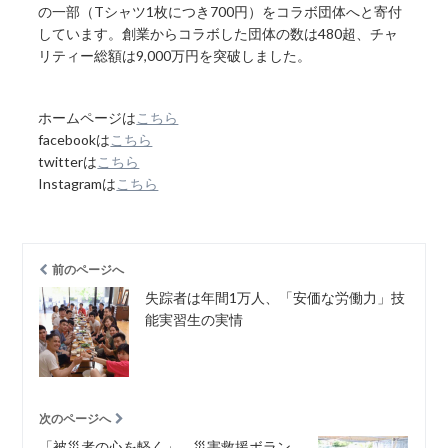
の一部（Tシャツ1枚につき700円）をコラボ団体へと寄付
しています。創業からコラボした団体の数は480超、チャ
リティー総額は9,000万円を突破しました。
ホームページは
こちら
facebookは
こちら
twitterは
こちら
Instagramは
こちら
前のページへ
失踪者は年間1万人、「安価な労働力」技
能実習生の実情
次のページへ
「被災者の心を軽く」。災害救援ボラン