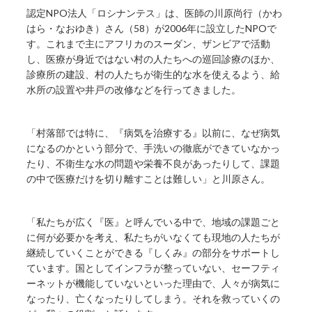
認定NPO法人「ロシナンテス」は、医師の川原尚行（かわ
はら・なおゆき）さん（58）が2006年に設立したNPOで
す。これまで主にアフリカのスーダン、ザンビアで活動
し、医療が身近ではない村の人たちへの巡回診療のほか、
診療所の建設、村の人たちが衛生的な水を使えるよう、給
水所の設置や井戸の改修などを行ってきました。
「村落部では特に、『病気を治療する』以前に、なぜ病気
になるのかという部分で、手洗いの徹底ができていなかっ
たり、不衛生な水の問題や栄養不良があったりして、課題
の中で医療だけを切り離すことは難しい」と川原さん。
「私たちが広く『医』と呼んでいる中で、地域の課題ごと
に何が必要かを考え、私たちがいなくても現地の人たちが
継続していくことができる『しくみ』の部分をサポートし
ています。国としてインフラが整っていない、セーフティ
ーネットが機能していないといった理由で、人々が病気に
なったり、亡くなったりしてしまう。それを救っていくの