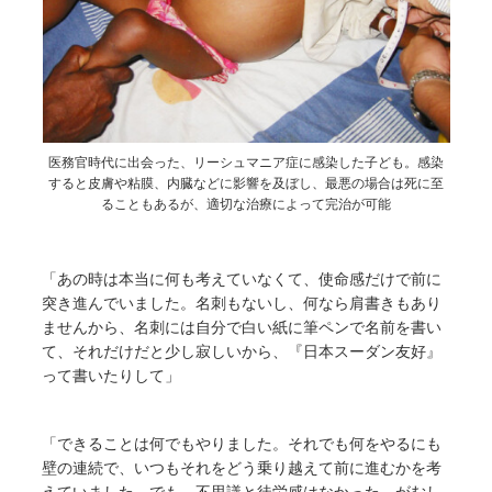
医務官時代に出会った、リーシュマニア症に感染した子ども。感染
すると皮膚や粘膜、内臓などに影響を及ぼし、最悪の場合は死に至
ることもあるが、適切な治療によって完治が可能
「あの時は本当に何も考えていなくて、使命感だけで前に
突き進んでいました。名刺もないし、何なら肩書きもあり
ませんから、名刺には自分で白い紙に筆ペンで名前を書い
て、それだけだと少し寂しいから、『日本スーダン友好』
って書いたりして」
「できることは何でもやりました。それでも何をやるにも
壁の連続で、いつもそれをどう乗り越えて前に進むかを考
えていました。でも、不思議と徒労感はなかった。がむし