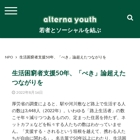
若者とソーシャルを結ぶ
NPO
生活困窮者支援50年、「べき」論超えたつながりを
生活困窮者支援50年、「べき」論超えた
つながりを
2022年8月16日
厚労省の調査によると、駅や河川敷など路上で生活する人
の数は3,448人（2022年）。いわゆる「路上生活者」の数
こそ年々減りつつあるものの、定まった住居を持たず、ネ
ットカフェなどを転々する人たちの数はわかっていませ
ん。「支援する・されるという垣根を越えて、携わる人た
ちが自由に関わる」。名古屋で50年以上にわたり、生活困