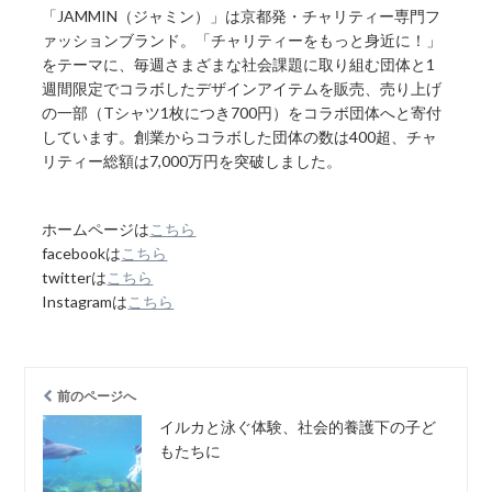
「JAMMIN（ジャミン）」は京都発・チャリティー専門フ
ァッションブランド。「チャリティーをもっと身近に！」
をテーマに、毎週さまざまな社会課題に取り組む団体と1
週間限定でコラボしたデザインアイテムを販売、売り上げ
の一部（Tシャツ1枚につき700円）をコラボ団体へと寄付
しています。創業からコラボした団体の数は400超、チャ
リティー総額は7,000万円を突破しました。
ホームページは
こちら
facebookは
こちら
twitterは
こちら
Instagramは
こちら
前のページへ
イルカと泳ぐ体験、社会的養護下の子ど
もたちに