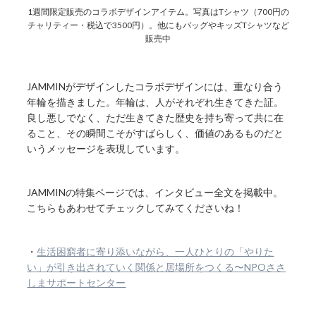
1週間限定販売のコラボデザインアイテム。写真はTシャツ（700円の
チャリティー・税込で3500円）。他にもバッグやキッズTシャツなど
販売中
JAMMINがデザインしたコラボデザインには、重なり合う
年輪を描きました。年輪は、人がそれぞれ生きてきた証。
良し悪しでなく、ただ生きてきた歴史を持ち寄って共に在
ること、その瞬間こそがすばらしく、価値のあるものだと
いうメッセージを表現しています。
JAMMINの特集ページでは、インタビュー全文を掲載中。
こちらもあわせてチェックしてみてくださいね！
・
生活困窮者に寄り添いながら、一人ひとりの「やりた
い」が引き出されていく関係と居場所をつくる〜NPOささ
しまサポートセンター