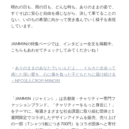
晴れの日も、雨の日も、どんな時も。ありのままの姿で、
すぐそばに安心と自由を感じながら、決して果てることの
ない、いのちの希望に向かって突き進んでいく様子を表現
しています。
JAMMINの特集ページでは、インタビュー全文を掲載中。
こちらもあわせてチェックしてみてくださいね！
・
ありのままのあなたでいいんだよ」。イルカと出会って
感じた深い愛を、心に傷を負った子どもたちに届け続ける
～NPO法人CROP.-MINORI
「JAMMIN（ジャミン）」は京都発・チャリティー専門フ
ァッションブランド。「チャリティーをもっと身近に！」
をテーマに、毎週さまざまな社会課題に取り組む団体と1
週間限定でコラボしたデザインアイテムを販売、売り上げ
の一部（Tシャツ1枚につき700円）をコラボ団体へと寄付