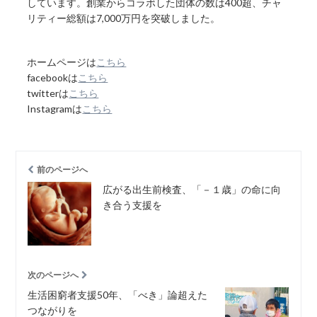
しています。創業からコラボした団体の数は400超、チャ
リティー総額は7,000万円を突破しました。
ホームページは
こちら
facebookは
こちら
twitterは
こちら
Instagramは
こちら
前のページへ
広がる出生前検査、「－１歳」の命に向
き合う支援を
次のページへ
生活困窮者支援50年、「べき」論超えた
つながりを