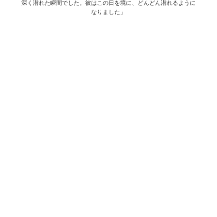
深く潜れた瞬間でした。彼はこの日を境に、どんどん潜れるように
なりました」