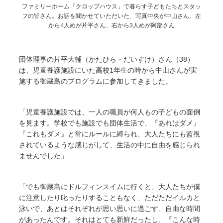
ファミリーホーム「クロップハウス」で暮らす子どもたちとスタッ
フの皆さん。お話を聞かせていただいた、写真中央が中山さん、左
から4人めが片平さん、右から3人めが阿部さん
団体理事の片平大輔（かたひら・だいすけ）さん（38）
は、児童養護施設にいた高校1年生の時から中山さんが実
施する御蔵島のプログラムに参加してきました。
「児童養護施設では、一人の職員が何人もの子どもの面倒
を見ます。学校でも施設でも団体生活で、『あれはダメ』
『これもダメ』と常にルールに縛られ、大人たちにも監視
されているような感じがして、生活の中に自由を感じられ
ませんでした」
「でも御蔵島にドルフィンスイムに行くと、大人たちが僕
に注意したり叱ったりすることもなく、ただただイルカと
泳いで、あとはそれぞれが思い思いに過ごす、自由な時間
があったんです。それはとても新鮮だったし、『こんな時