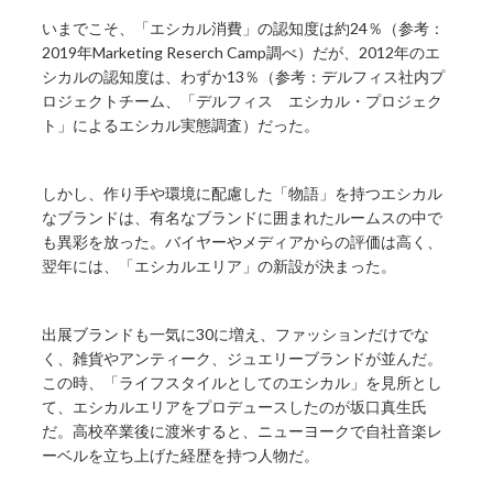
いまでこそ、「エシカル消費」の認知度は約24％（参考：
2019年Marketing Reserch Camp調べ）だが、2012年のエ
シカルの認知度は、わずか13％（参考：デルフィス社内プ
ロジェクトチーム、「デルフィス エシカル・プロジェク
ト」によるエシカル実態調査）だった。
しかし、作り手や環境に配慮した「物語」を持つエシカル
なブランドは、有名なブランドに囲まれたルームスの中で
も異彩を放った。バイヤーやメディアからの評価は高く、
翌年には、「エシカルエリア」の新設が決まった。
出展ブランドも一気に30に増え、ファッションだけでな
く、雑貨やアンティーク、ジュエリーブランドが並んだ。
この時、「ライフスタイルとしてのエシカル」を見所とし
て、エシカルエリアをプロデュースしたのが坂口真生氏
だ。高校卒業後に渡米すると、ニューヨークで自社音楽レ
ーベルを立ち上げた経歴を持つ人物だ。