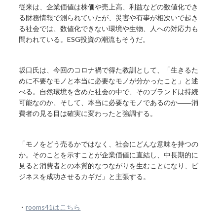
従来は、企業価値は株価や売上高、利益などの数値化でき
る財務情報で測られていたが、災害や有事が相次いで起き
る社会では、数値化できない環境や生物、人への対応力も
問われている。ESG投資の潮流もそうだ。
坂口氏は、今回のコロナ禍で得た教訓として、「生きるた
めに不要なモノと本当に必要なモノが分かったこと」と述
べる。自然環境を含めた社会の中で、そのブランドは持続
可能なのか、そして、本当に必要なモノであるのか――消
費者の見る目は確実に変わったと強調する。
「モノをどう売るかではなく、社会にどんな意味を持つの
か。そのことを示すことが企業価値に直結し、中長期的に
見ると消費者との本質的なつながりを生むことになり、ビ
ジネスを成功させるカギだ」と主張する。
・
rooms41はこちら