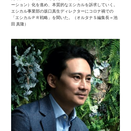
ーション）化を進め、本質的なエシカルを訴求していく。
エシカル事業部の坂口真生ディレクターにコロナ禍での
「エシカルＰＲ戦略」を聞いた。（オルタナＳ編集長＝池
田 真隆）