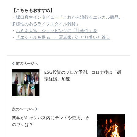
【こちらもおすすめ】
・
坂口真生インタビュー「これから流行るエシカル商品、
多様性のあるライフスタイル雑貨」
・
ルミネ大宮、ショッピングに「社会性」を
・
「エシカルを撮る」、写真家がたどり着いた答え
前のページへ
ESG投資のプロが予測、コロナ後は「循
環経済」加速
次のページへ
関学がキャンパス内にテントや焚火、そ
のワケは？