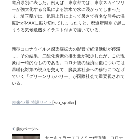
道府県別に表した。例えば、東京都では、東京スカイツリ
ーが強大化する台風による洪水で水に浸かってしまった
り、埼玉県では、気温上昇によって暑さで有名な熊谷の温
度計がMAXに振り切れてしまったりと、都道府県別で起こ
りうる気候危機をイラスト付きで描いている。
新型コロナウイルス感染症拡大の影響で経済活動が停滞
し、その結果、二酸化炭素の排出量が減少したが、この現
象は一時的なものである。コロナ後の経済回復については
温暖化対策の視点を交えて、脱炭素社会への移行につなげ
ていく「グリーンリカバリー」が国際社会で重要視されて
いる。
未来47景 特設サイト
[/su_spoiler]
前のページへ
サーキュラーエコノミー伝道師、コロナ