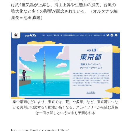
は約4度気温が上昇し、海面上昇や生態系の損失、台風の
強大化など多くの影響が懸念されている。（オルタナＳ編
集長＝池田 真隆）
集中豪雨などにより、東京では、荒川や多摩川など、東京湾につな
がる河川が氾濫する可能性が高くなる。スカイツリーから望む景色
は一面水浸しという未来も予測される
[su_accordion][su_spoiler title=”