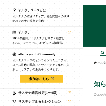
オルタナユースとは
オルタナの姉妹メディア。社会問題への取り
組みを若者の視点で発信
オルタナ
2007年創刊。「サステナビリティ経営と
SDGs」をテーマにしたビジネス情報誌
alterna youth Community
オルタナユースのオンラインコミュニティ。
オルタ
ユース世代の関心ごとやアイデアを集めて実
践し、サステナの潮流をつくります。
参加はこちら
知
サステナ経営検定(1〜4級)
2020
サステナブル★セレクション