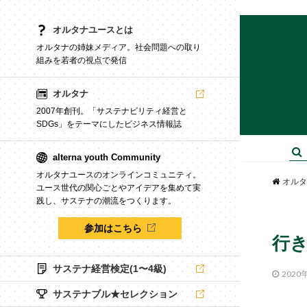
オルタナユースとは
オルタナの姉妹メディア。社会問題への取り
組みを若者の視点で発信
オルタナ
2007年創刊。「サステナビリティ経営と
SDGs」をテーマにしたビジネス情報誌
alterna youth Community
オルタナユースのオンラインコミュニティ。
オルタ
ユース世代の関心ごとやアイデアを集めて実
践し、サステナの潮流をつくります。
参加はこちら
行き
サステナ経営検定(1〜4級)
2020
サステナブル★セレクション