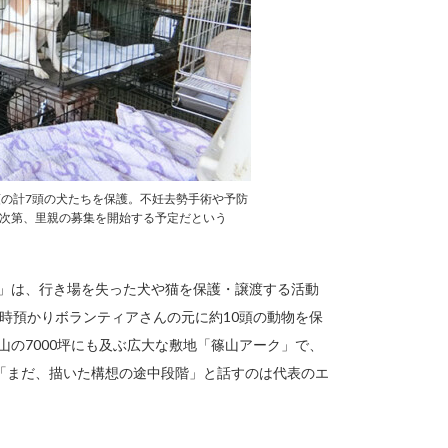
5頭の計7頭の犬たちを保護。不妊去勢手術や予防
次第、里親の募集を開始する予定だという
）」は、行き場を失った犬や猫を保護・譲渡する活動
一時預かりボランティアさんの元に約10頭の動物を保
山の7000坪にも及ぶ広大な敷地「篠山アーク」で、
「まだ、描いた構想の途中段階」と話すのは代表のエ